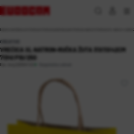
Naslovna
\
Darovni
\
Vrećice
\
Vrećice jednobojne
\
Vrećice natron
\
Vrećica XL natron-ručka 
CREATIVE
VREĆICA XL NATRON-RUČKA ŽUTA 31X11X42CM
71341 P10/250
Raspoloživo odmah
Kat. broj:
203047-EC