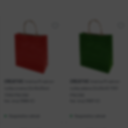
CREATIVE
CREATIVE
Vrećica M natron-
Vrećica M natron-
ručka crvena 22x10x25cm
ručka zelena 22x25x10 71311
71310 P10/250
P10/250
Kat. broj:
13886-EC
Kat. broj:
13887-EC
Raspoloživo odmah
Raspoloživo odmah