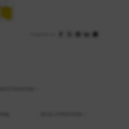
Podijelite na:
OPIS PROIZVODA
125g
DETALJI PROIZVODA