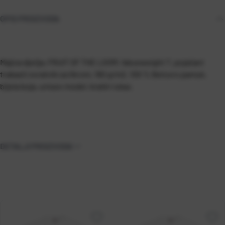
OPIS PROIZVODA
Majica dječja, FRUIT OF THE LOOM, Valueweight T, pojačani
trakasti ovratnik sa likrom, 160 g/m2, 100 % Belcoro pamuk,
bijela boja, unisex model, kratki rukav.
DETALJI PROIZVODA