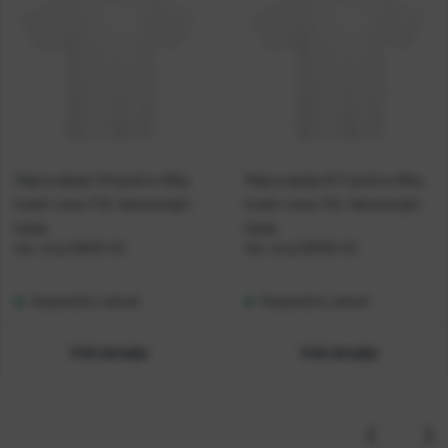
Majica dječja 7/8 godina 160g
Majica dječja 9/11 godina 160g
kratki rukav FOL Valueweight
kratki rukav FOL Valueweight
bijela
bijela
Kat. broj:
206181-EC
Kat. broj:
206182-EC
Raspoloživo odmah
Raspoloživo odmah
Vidi detalje
Vidi detalje