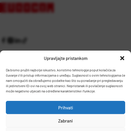
Upravljajte pristankom
Da bismo pružili najbolje iskustvo, koristimo tehnologije poput kolačića za
čuvanje i/ili pristup informacijama o uređaju. Suglasnost s ovim tehnologijama će
Kontakt
Prijem robe i skladište
nam omogućiti da obrađujemo podatke kao što su ponašanje pri pregledavanju
O nama
Proizvodnja
ili jedinstveni ID-ovi na ovoj web stranici. Nepristanak ili povlačenje suglasnosti
Pravilnik giveaway
može negativno utjecati na određene karakteristike i funkcije.
Dostava
Prihvati
Zaposlenje
Zabrani
Uvjeti prodaje
Politika privatnosti
Osnovni podaci