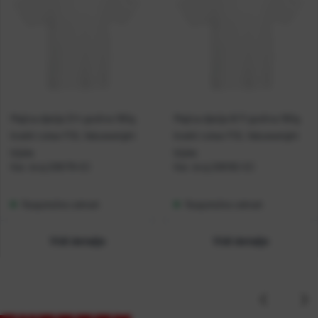
Majica dječja 3/4 godine 160g
Majica dječja 9/11 godina 160g
kratki rukav FOL Valueweight
kratki rukav FOL Valueweight
bijela
bijela
Kat. broj:
206179-EC
Kat. broj:
206182-EC
Raspoloživo odmah
Raspoloživo odmah
Vidi detalje
Vidi detalje