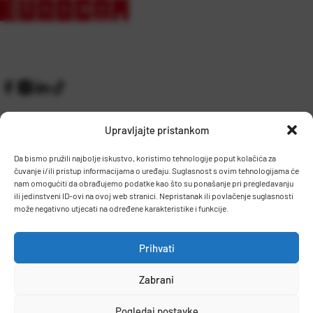
Upravljajte pristankom
Da bismo pružili najbolje iskustvo, koristimo tehnologije poput kolačića za
čuvanje i/ili pristup informacijama o uređaju. Suglasnost s ovim tehnologijama će
Kontakt
Prijem robe i skladište
nam omogućiti da obrađujemo podatke kao što su ponašanje pri pregledavanju
O nama
Proizvodnja
ili jedinstveni ID-ovi na ovoj web stranici. Nepristanak ili povlačenje suglasnosti
Pravilnik giveaway
može negativno utjecati na određene karakteristike i funkcije.
Dostava
Prihvati
Zaposlenje
Zabrani
Uvjeti prodaje
Politika privatnosti
Osnovni podaci
Pogledaj postavke
© 2026 Eurocom. Sva prava pridržana.