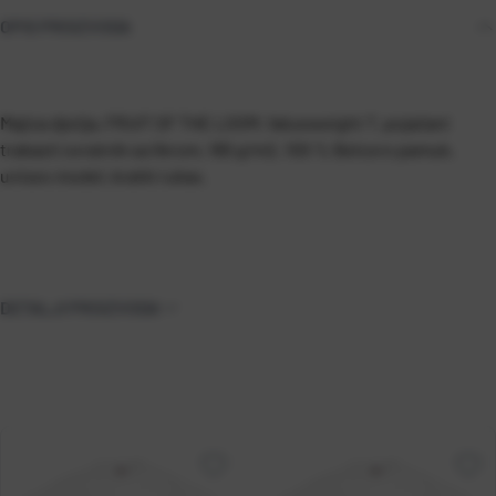
OPIS PROIZVODA
Majica dječja, FRUIT OF THE LOOM, Valueweight T, pojačani
trakasti ovratnik sa likrom, 165 g/m2, 100 % Belcoro pamuk,
unisex model, kratki rukav.
DETALJI PROIZVODA