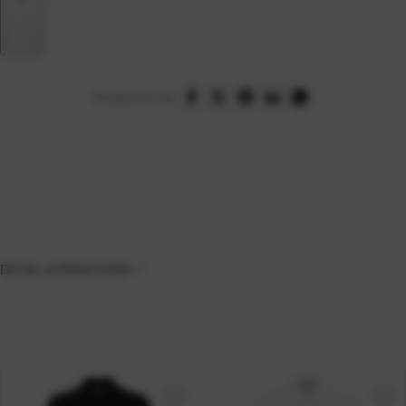
Podijelite na:
DETALJI PROIZVODA