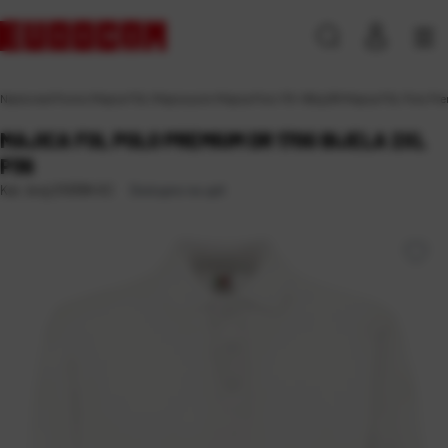
Naslovna
\
Promo
\
Majice FOL
\
Majice polo
\
Majica Polo 170-180g DR
\
Majica FOL Polo Pre
MAJICA FOL POLO PREMIUM DR 170G BIJELA 2XL
P36
Dostupno na upit
Kat. broj:
210399-EC