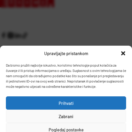
Upravljajte pristankom
Da bismo pružili najbolje iskustvo, koristimo tehnologije poput kolačića za
čuvanje i/ili pristup informacijama o uređaju. Suglasnost s ovim tehnologijama će
Kontakt
Prijem robe i skladište
nam omogućiti da obrađujemo podatke kao što su ponašanje pri pregledavanju
O nama
Proizvodnja
ili jedinstveni ID-ovi na ovoj web stranici. Nepristanak ili povlačenje suglasnosti
Pravilnik giveaway
može negativno utjecati na određene karakteristike i funkcije.
Dostava
Prihvati
Zaposlenje
Zabrani
Uvjeti prodaje
Politika privatnosti
Osnovni podaci
Pogledaj postavke
© 2026 Eurocom. Sva prava pridržana.