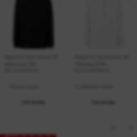
Majica FOL Polo Premium DR
Majica FOL Polo Premium DR
180g crna XL P36
170g bijela M P36
Kat. broj:
207742-EC
Kat. broj:
207794-EC
Dostupno na upit
Raspoloživo odmah
Vidi detalje
Vidi detalje