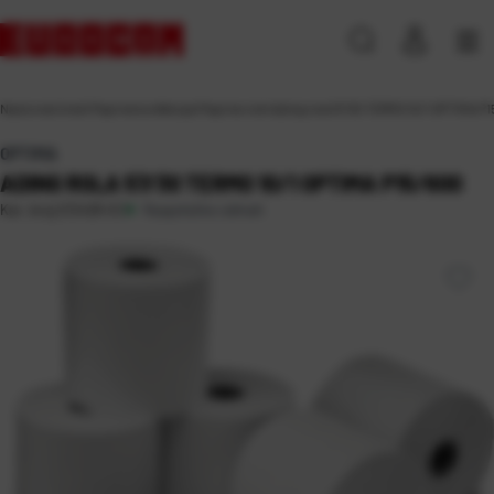
Naslovna
\
Ured
\
Papirna konfekcija
\
Papirne role
\
Ading rola 57/30 TERMO 10/1 OPTIMA P
OPTIMA
ADING ROLA 57/30 TERMO 10/1 OPTIMA P15/600
Raspoloživo odmah
Kat. broj:
212428-EC