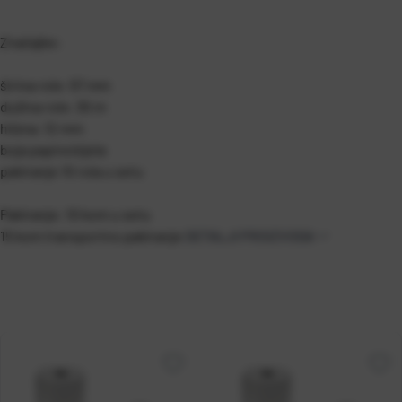
Značajke:
širina role: 57 mm
dužina role: 30 m
hilzna: 12 mm
boja papira bijela
pakiranje 10 rola u setu
Pakiranje: 10 kom u setu
15 kom transportno pakiranje
DETALJI PROIZVODA