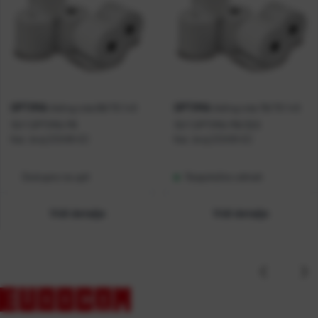
OPTIMA
OPTIMA
Ading rola 69/70 1+0
Ading rola 76/70 1+0
10/1 OPTIMA P8
10/1 OPTIMA P8/320
Kat. broj:
212418-EC
Kat. broj:
212419-EC
Dostupno na upit
Raspoloživo odmah
Vidi detalje
Vidi detalje