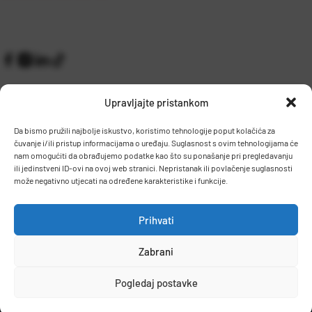
Upravljajte pristankom
Da bismo pružili najbolje iskustvo, koristimo tehnologije poput kolačića za
čuvanje i/ili pristup informacijama o uređaju. Suglasnost s ovim tehnologijama će
Kontakt
Prijem robe i skladište
nam omogućiti da obrađujemo podatke kao što su ponašanje pri pregledavanju
O nama
Proizvodnja
ili jedinstveni ID-ovi na ovoj web stranici. Nepristanak ili povlačenje suglasnosti
Pravilnik giveaway
može negativno utjecati na određene karakteristike i funkcije.
Dostava
Prihvati
Zaposlenje
Zabrani
Uvjeti prodaje
Politika privatnosti
Osnovni podaci
Pogledaj postavke
© 2026 Eurocom. Sva prava pridržana.