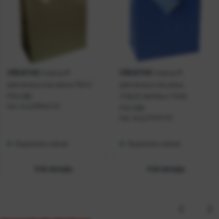
CREATIVE
CREATIVE
Vrećica M
Vrećica M
jednobojna mat zlatna 75247
jednobojna mat plava
P12/288
17,8x22,9x9,8cm 71453
Kat. broj:
05042-EC
P12/288
Kat. broj:
214137-EC
Raspoloživo odmah
Raspoloživo odmah
Vidi detalje
Vidi detalje