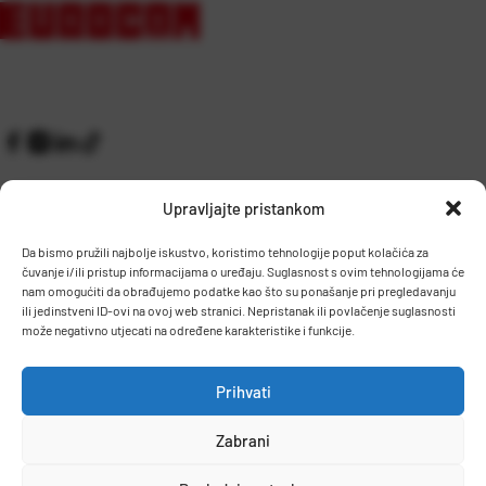
Upravljajte pristankom
Da bismo pružili najbolje iskustvo, koristimo tehnologije poput kolačića za
čuvanje i/ili pristup informacijama o uređaju. Suglasnost s ovim tehnologijama će
Kontakt
Prijem robe i skladište
nam omogućiti da obrađujemo podatke kao što su ponašanje pri pregledavanju
O nama
Proizvodnja
ili jedinstveni ID-ovi na ovoj web stranici. Nepristanak ili povlačenje suglasnosti
Pravilnik giveaway
može negativno utjecati na određene karakteristike i funkcije.
Dostava
Prihvati
Zaposlenje
Zabrani
Uvjeti prodaje
Politika privatnosti
Osnovni podaci