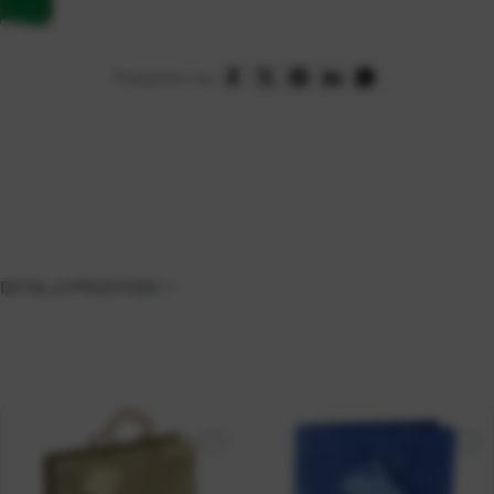
Podijelite na:
DETALJI PROIZVODA