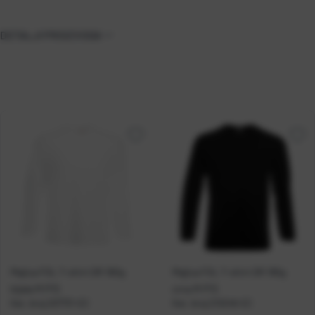
DETALJI PROIZVODA
Majica FOL T-shirt DR 160g
Majica FOL T-shirt DR 165g
bijela M P72
crna M P72
Kat. broj:
207731-EC
Kat. broj:
210246-EC