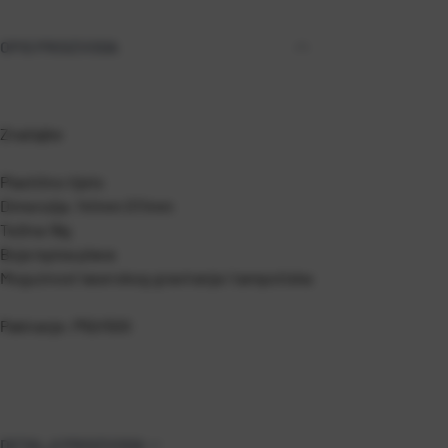
OPIS PROIZVODA
Značajke
Plastično tijelo
Dimenzija: 141mm O11mm
Težina 18g
Boja ispisa plava
Mogućnost laserskog graviranja i tampotiska
Pakiranje: P50/500
DETALJI PROIZVODA