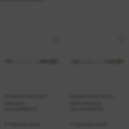
Kemijska olovka Padova
Kemijska olovka Padova
bijelo/plava
bijelo/narančasta
Kat. broj:
220044-EC
Kat. broj:
220045-EC
Raspoloživo odmah
Raspoloživo odmah