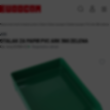
Naslovna
\
Ured
\
Uredski pribor
\
Stalci
\
Stalci za papir
\
Stalak za papir PVC Ark 360 zelena
ARK
STALAK ZA PAPIR PVC ARK 360 ZELENA
Raspoloživo odmah
Kat. broj:
221090-EC