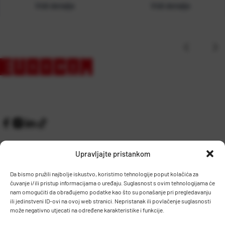
Vidi detalje
Vidi detalje
Upravljajte pristankom
Da bismo pružili najbolje iskustvo, koristimo tehnologije poput kolačića za
čuvanje i/ili pristup informacijama o uređaju. Suglasnost s ovim tehnologijama će
Kontakt
Prijem robe i skladište
nam omogućiti da obrađujemo podatke kao što su ponašanje pri pregledavanju
O nama
Proizvodnja
ili jedinstveni ID-ovi na ovoj web stranici. Nepristanak ili povlačenje suglasnosti
Pravilnik giveaway
može negativno utjecati na određene karakteristike i funkcije.