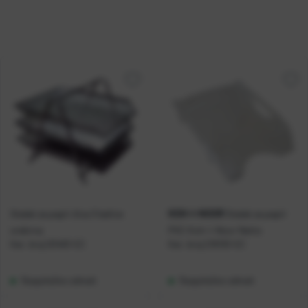
KOH-I-NOOR
Stalak za papir žica 3 ladice
Stalak za papir
srebrna
PVC Koh-i-Noor Netto
Kat. broj:
03483-EC
Kat. broj:
218193-EC
Raspoloživo odmah
Raspoloživo odmah