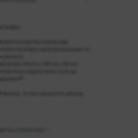
Značajke:
kvalitetna plastika visokog sjaja
modernog dizajna namjenjenja za papir A4
vodoravna
dimenzije 255 mm x 355 mm x 60 mm
mogućnost slaganje jedne na drugu
plastika PP
Pakiranje: 12 kom transportno pakisanj
DETALJI PROIZVODA