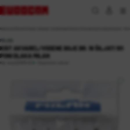
Naslovna
\
Škola
\
Crtanje, slikanje i modeliranje
\
Kistovi
\
Kist akvarel/vodene boje br. 18 šil
MILAN
KIST AKVAREL/VODENE BOJE BR. 18 ŠILJATI 101
PONI DLAKA MILAN
Raspoloživo odmah
Kat. broj:
221675-EC