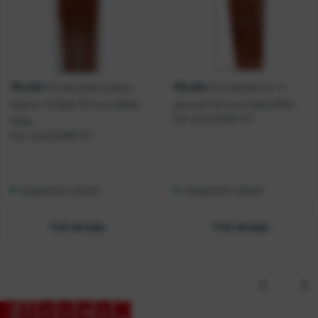
MILAN
MILAN
Kist akvarel/vodene
Kist tempere br. 4
boje br. 0 šiljati 101 poni dlaka
plosnati 121 poni dlaka Milan
Kat. broj:
221681-EC
Milan
Kat. broj:
221666-EC
Raspoloživo odmah
Raspoloživo odmah
Vidi detalje
Vidi detalje