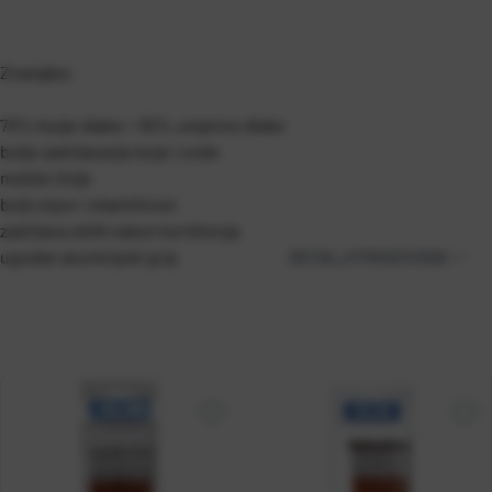
Značajke:
70% kozje dlake + 30% umjetne dlake
bolje zadržavanje boje i vode
mekše linije
bolji otpor i elastičnost
zadržava oblik nakon korištenja
ugodan aluminijski grip
DETALJI PROIZVODA