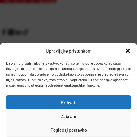
Upravljajte pristankom
Da bismo pružili najbolje iskustvo, koristimo tehnologije poput kolačića za
čuvanje i/ili pristup informacijama o uređaju. Suglasnost s ovim tehnologijama će
Kontakt
Prijem robe i skladište
nam omogućiti da obrađujemo podatke kao što su ponašanje pri pregledavanju
O nama
Proizvodnja
ili jedinstveni ID-ovi na ovoj web stranici. Nepristanak ili povlačenje suglasnosti
Pravilnik giveaway
može negativno utjecati na određene karakteristike i funkcije.
Dostava
Prihvati
Zaposlenje
Zabrani
Uvjeti prodaje
Politika privatnosti
Osnovni podaci
Pogledaj postavke
© 2026 Eurocom. Sva prava pridržana.