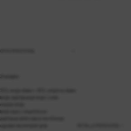
OPIS PROIZVODA
Značajke:
70% kozje dlake + 30% umjetne dlake
bolje zadržavanje boje i vode
mekše linije
bolji otpor i elastičnost
zadržava oblik nakon korištenja
ugodan aluminijski grip
DETALJI PROIZVODA