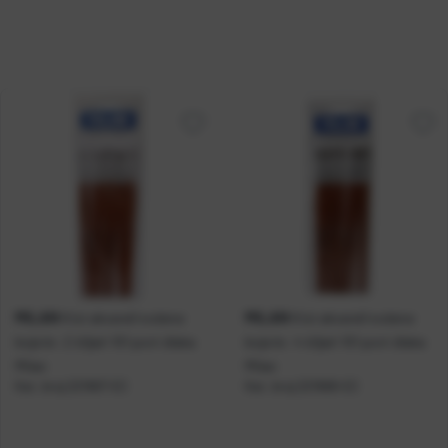
MILAN
MILAN
Kist akvarel/vodene
Kist akvarel/vodene
boje br. 2 šiljati 101 poni dlaka
boje br. 4 šiljati 101 poni dlaka
Milan
Milan
Kat. broj:
221667-EC
Kat. broj:
221668-EC