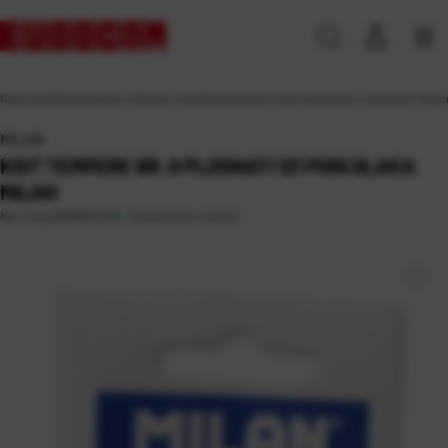
Naslovna
\
Škola
\
Crtanje, slikanje i modeliranje
\
Kistovi
\
Kist tempere br. 8 plosnati 121 po
MILAN
KIST TEMPERE BR. 8 PLOSNATI 121 PONI DLAKA
MILAN
Raspoloživo odmah
Kat. broj:
221683-EC