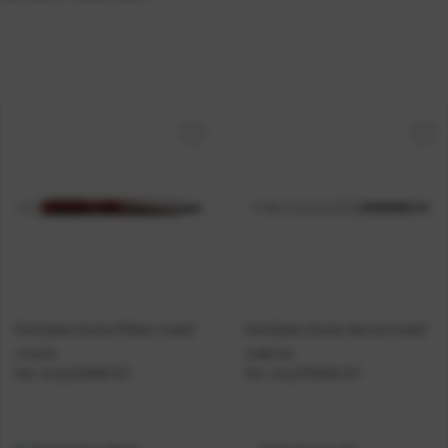
Kemijska olovka Milano metal
Kemijska olovka Verona metal
crvena
srebrna
Kat. broj:
222680-EC
Kat. broj:
233265-EC