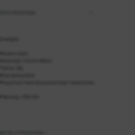
OPIS PROIZVODA
Značajke
Metalno tijelo
Dimenzija: 142mm O8mm
Težina: 18g
Boja ispisa plava
Mogućnost laserskog graviranja i tampotiska
Pakiranje: P50/100
DETALJI PROIZVODA