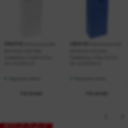
CREATIVE
CREATIVE
Vrećica boca veća
Vrećica boca veća
jednobojna mat bijela
jednobojna mat plava
13x36x8,5cm 71450 P12/144
13x36x8,5cm 71454 P12/144
Kat. broj:
214141-EC
Kat. broj:
214142-EC
Raspoloživo odmah
Raspoloživo odmah
Vidi detalje
Vidi detalje