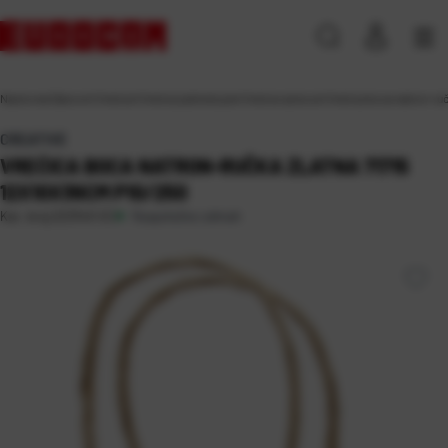
Naslovna
\
Darovni
\
Vrećice
\
Vrećice jednobojne
\
Vrećice za boce
\
Vrećica boca natron-ru
CREATIVE
VREĆICA BOCA NATRON-RUČKA ZLATNA 71715
12X10X36CM P10/250
Raspoloživo odmah
Kat. broj:
223343-EC