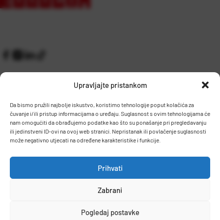
Upravljajte pristankom
Da bismo pružili najbolje iskustvo, koristimo tehnologije poput kolačića za
čuvanje i/ili pristup informacijama o uređaju. Suglasnost s ovim tehnologijama će
Kontakt
Prijem robe i skladište
nam omogućiti da obrađujemo podatke kao što su ponašanje pri pregledavanju
O nama
Proizvodnja
ili jedinstveni ID-ovi na ovoj web stranici. Nepristanak ili povlačenje suglasnosti
Pravilnik giveaway
može negativno utjecati na određene karakteristike i funkcije.
Dostava
Prihvati
Zaposlenje
Zabrani
Uvjeti prodaje
Politika privatnosti
Osnovni podaci
Pogledaj postavke
© 2026 Eurocom. Sva prava pridržana.