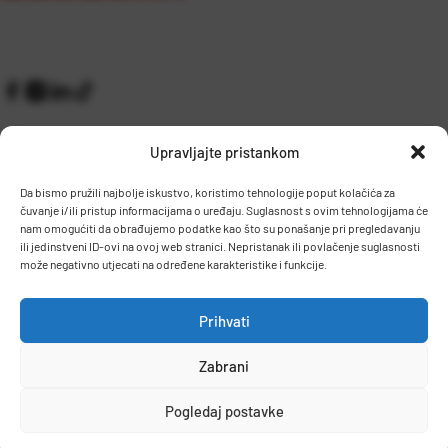
Upravljajte pristankom
Da bismo pružili najbolje iskustvo, koristimo tehnologije poput kolačića za
čuvanje i/ili pristup informacijama o uređaju. Suglasnost s ovim tehnologijama će
Kontakt
Prijem robe i skladište
nam omogućiti da obrađujemo podatke kao što su ponašanje pri pregledavanju
O nama
Proizvodnja
ili jedinstveni ID-ovi na ovoj web stranici. Nepristanak ili povlačenje suglasnosti
Pravilnik giveaway
može negativno utjecati na određene karakteristike i funkcije.
Dostava
Prihvati
Zaposlenje
Zabrani
Uvjeti prodaje
Politika privatnosti
Osnovni podaci
Pogledaj postavke
© 2026 Eurocom. Sva prava pridržana.