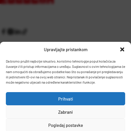
Upravljajte pristankom
Da bismo pružili najbolje iskustvo, koristimo tehnologije poput kolačića za
čuvanje i/ili pristup informacijama o uređaju. Suglasnost s ovim tehnologijama će
Kontakt
Prijem robe i skladište
nam omogućiti da obrađujemo podatke kao što su ponašanje pri pregledavanju
O nama
Proizvodnja
ili jedinstveni ID-ovi na ovoj web stranici. Nepristanak ili povlačenje suglasnosti
Pravilnik giveaway
može negativno utjecati na određene karakteristike i funkcije.
Dostava
Prihvati
Zaposlenje
Zabrani
Uvjeti prodaje
Politika privatnosti
Osnovni podaci
Pogledaj postavke
© 2026 Eurocom. Sva prava pridržana.