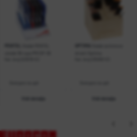
PENTEL
OPTIMA
Stalak PENTEL
Stalak za kistove
uložak 36 rupa PM/DP-36
drveni Optima
Kat. broj:
223576-EC
Kat. broj:
235093-EC
Dostupno na upit
Dostupno na upit
Vidi detalje
Vidi detalje