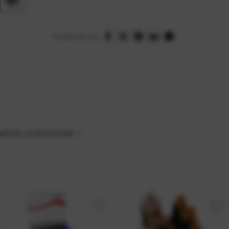
Podijelite na:
DETALJI PROIZVODA