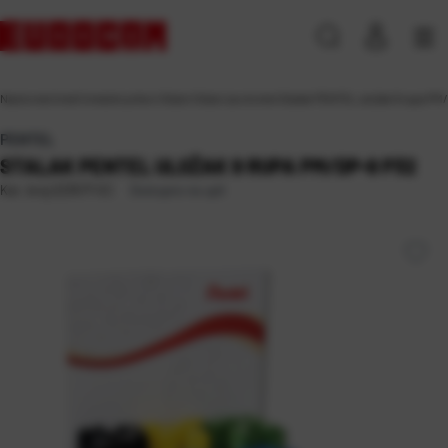
Naslovna
\
Ured
\
Uredski pribor
\
Stalci
\
Stalci za olovke
\
Stalak PENTEL uložak 9 rupa PM
PENTEL
STALAK PENTEL ULOŽAK 9 RUPA PM/DP-9 P32
Dostupno na upit
Kat. broj:
223577-EC