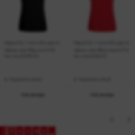
Majica FOL T-shirt KR Lady-fit
Majica FOL T-shirt KR Lady-fit
Valeuw. new 165g crna S P72
Valeuw. new 165g crvena S P72
Kat. broj:
221939-EC
Kat. broj:
221941-EC
Raspoloživo odmah
Raspoloživo odmah
Vidi detalje
Vidi detalje