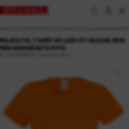
Naslovna
\
Promo
\
Majice FOL
\
Majice T-shirt
\
Majica T-shirt Lady-fit Valeuweght new 160
MAJICA FOL T-SHIRT KR LADY-FIT VALEUW. NEW
165G NARANČASTA M P72
Raspoloživo odmah
Kat. broj:
224090-EC