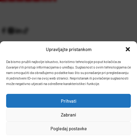
Upravljajte pristankom
Da bismo pružili najbolje iskustvo, koristimo tehnologije poput kolačića za
čuvanje i/ili pristup informacijama o uređaju. Suglasnost s ovim tehnologijama će
Kontakt
Prijem robe i skladište
nam omogućiti da obrađujemo podatke kao što su ponašanje pri pregledavanju
O nama
Proizvodnja
ili jedinstveni ID-ovi na ovoj web stranici. Nepristanak ili povlačenje suglasnosti
Pravilnik giveaway
može negativno utjecati na određene karakteristike i funkcije.
Dostava
Prihvati
Zaposlenje
Zabrani
Uvjeti prodaje
Politika privatnosti
Osnovni podaci
Pogledaj postavke
© 2026 Eurocom. Sva prava pridržana.