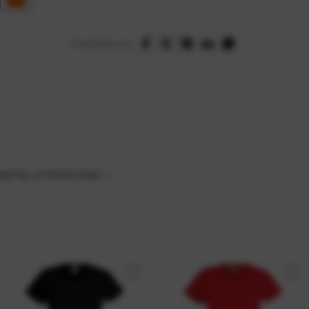
Podijelite na:
DETALJI PROIZVODA