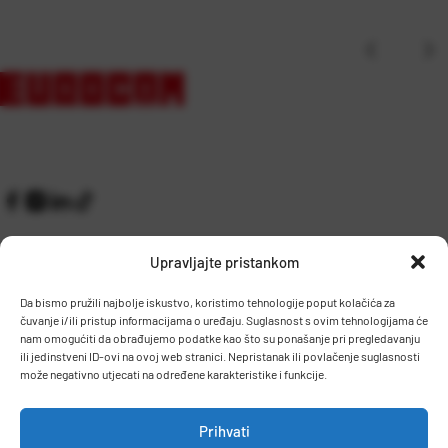
Upravljajte pristankom
Da bismo pružili najbolje iskustvo, koristimo tehnologije poput kolačića za
čuvanje i/ili pristup informacijama o uređaju. Suglasnost s ovim tehnologijama će
Kontakt
Prijem robe i skladište
nam omogućiti da obrađujemo podatke kao što su ponašanje pri pregledavanju
O nama
Proizvodnja
ili jedinstveni ID-ovi na ovoj web stranici. Nepristanak ili povlačenje suglasnosti
Pravilnik giveaway
može negativno utjecati na određene karakteristike i funkcije.
Dostava
Prihvati
Zaposlenje