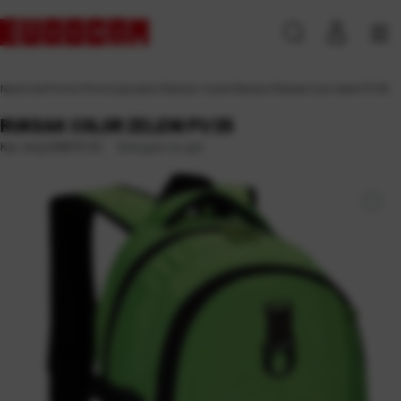
Naslovna
\
Promo
\
Promocija razno
\
Ruksaci i torbe
\
Ruksaci
\
Ruksak Color zeleni P1/25
RUKSAK COLOR ZELENI P1/25
Dostupno na upit
Kat. broj:
226572-EC