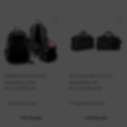
Ruksak Ride biciklistički
Torba sportska Leis crna
29x45x19cm P1/10
55x25x30cm P10
Kat. broj:
222571-EC
Kat. broj:
226446-EC
Dostupno na upit
Raspoloživo odmah
Vidi detalje
Vidi detalje