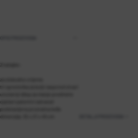
OPIS PROIZVODA
Značajke:
za slobodno vrijeme
tri spremnika za bolji raspored stvari
unutarnji džep za manje predmete
ojačani patentni zatvarač
podstavljena prozračna leđa
dimenzija: 32 x 21 x 45 cm
DETALJI PROIZVODA