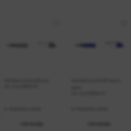
Kemijska olovka 505 siva
Kemijska olovka 505 tamno
Kat. broj:
229848-EC
plava
Kat. broj:
229849-EC
Raspoloživo odmah
Raspoloživo odmah
Vidi detalje
Vidi detalje