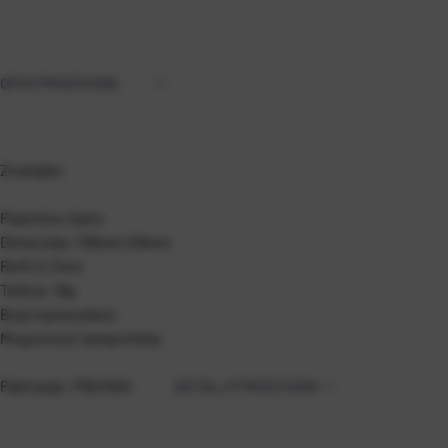
OPIS PROIZVODA
Značajke
Plastično tijelo
Dimenzija: 136mm O9mm
Refil 0,7mm
Težina: 18g
Boja ispisa plava
Mogućnost tampotiska
Pakiranje: P50/500
DETALJI PROIZVODA