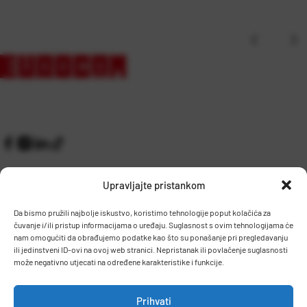
Upravljajte pristankom
Da bismo pružili najbolje iskustvo, koristimo tehnologije poput kolačića za
čuvanje i/ili pristup informacijama o uređaju. Suglasnost s ovim tehnologijama će
Kontakt
Prijem robe i skladište
nam omogućiti da obrađujemo podatke kao što su ponašanje pri pregledavanju
O nama
Proizvodnja
ili jedinstveni ID-ovi na ovoj web stranici. Nepristanak ili povlačenje suglasnosti
Pravilnik giveaway
može negativno utjecati na određene karakteristike i funkcije.
Dostava
Prihvati
Zaposlenje