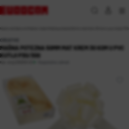
Naslovna
\
Darovni
\
Mašne i trake
\
Mašna potezna 50mm mat krem 30 kom u pvc kutiji P3
CREATIVE
MAŠNA POTEZNA 50MM MAT KREM 30 KOM U PVC
KUTIJI P30/300
Raspoloživo odmah
Kat. broj:
230332-EC