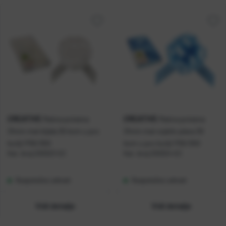
CREATIVE
CREATIVE
Mašna potezna
Mašna potezna
31mm mat bijela 30 kom u pvc
31mm mat svjetlo plava 30
kutiji P30/300
kom u pvc kutiji P30/300
Kat. broj:
230323-EC
Kat. broj:
230324-EC
Raspoloživo odmah
Raspoloživo odmah
Vidi detalje
Vidi detalje