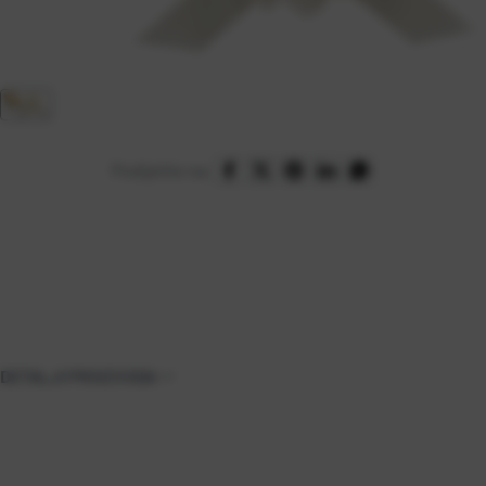
Podijelite na:
DETALJI PROIZVODA