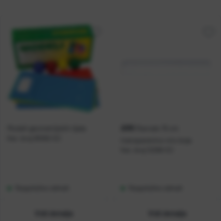
ARK
Modeli geometrijskih tijela
Ravnalo 15 cm
Kat. broj:
05582-EC
transparentno mix boja
Kat. broj:
12266-EC
Raspoloživo odmah
Raspoloživo odmah
Vidi detalje
Vidi detalje