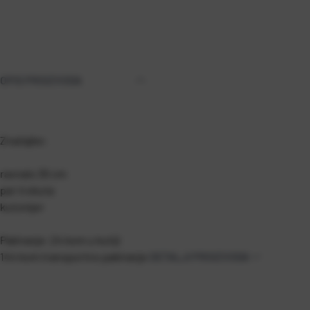
OPIS PROIZVODA
Značajke:
ravnalo 30 cm
par trokuta
kutomjer
Pakiranje: 24 kom u kutiji
144 kom transportno pakiranje
DETALJI PROIZVODA