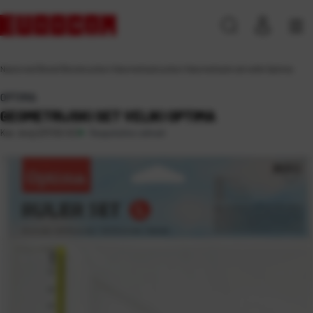
Naslovna
\
Škola
\
Školski pribor
\
Geometrijski pribor
\
Geometrijski set veliki Optima
OPTIMA
GEOMETRIJSKI SET VELIKI OPTIMA
Raspoloživo odmah
Kat. broj:
231132-EC