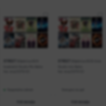
STREET
STREET
Bilježnica A5/K
Bilježnica A5/B čista
kvadratići Studio Mix Netto
Studio mix Netto
Kat. broj:
212712-EC
Kat. broj:
212713-EC
Raspoloživo odmah
Dostupno na upit
Vidi detalje
Vidi detalje