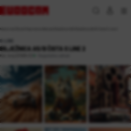
Naslovna
\
Škola
\
Papirna konfekcija
\
Bilježnice
\
A5
\
Bilježnica A5/B čista S Line 2
S-LINE
BILJEŽNICA A5/B ČISTA S LINE 2
Raspoloživo odmah
Kat. broj:
231905-EC