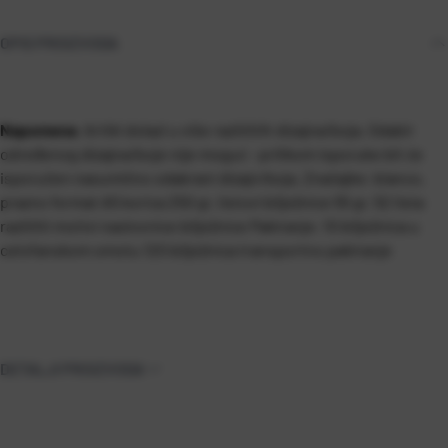
OPIS PROIZVODA
Napomena
: Artikl dolazi u više različitih dizajna/boja. Odabir
određenog dizajna/boje nije moguć - prilikom isporuke bit će
isporučen nasumično odabrani dizajn/boja.
Značajke: bianco,
prazno format A5 korica 250 gr. listovi bilježnice 55 gr. 52 lista
različiti motivi naslovnice bilježnice Pakiranje: 10 bilježnica u
celofanskom omotu 120 bilježnica transportno pakiranje
DETALJI PROIZVODA