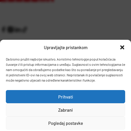
Upravljajte pristankom
Da bismo pružili najbolje iskustvo, koristimo tehnologije poput kolačića za
čuvanje i/ili pristup informacijama o uređaju. Suglasnost s ovim tehnologijama će
Kontakt
Prijem robe i skladište
nam omogućiti da obrađujemo podatke kao što su ponašanje pri pregledavanju
O nama
Proizvodnja
ili jedinstveni ID-ovi na ovoj web stranici. Nepristanak ili povlačenje suglasnosti
Pravilnik giveaway
može negativno utjecati na određene karakteristike i funkcije.
Dostava
Prihvati
Zaposlenje
Zabrani
Uvjeti prodaje
Politika privatnosti
Osnovni podaci
Pogledaj postavke
© 2026 Eurocom. Sva prava pridržana.