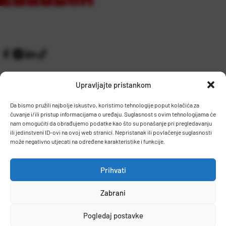
Upravljajte pristankom
Da bismo pružili najbolje iskustvo, koristimo tehnologije poput kolačića za
čuvanje i/ili pristup informacijama o uređaju. Suglasnost s ovim tehnologijama će
Kontakt
Prijem robe i skladište
nam omogućiti da obrađujemo podatke kao što su ponašanje pri pregledavanju
O nama
Proizvodnja
ili jedinstveni ID-ovi na ovoj web stranici. Nepristanak ili povlačenje suglasnosti
Pravilnik giveaway
može negativno utjecati na određene karakteristike i funkcije.
Dostava
Prihvati
Zaposlenje
Zabrani
Uvjeti prodaje
Politika privatnosti
Osnovni podaci
Pogledaj postavke
© 2026 Eurocom. Sva prava pridržana.