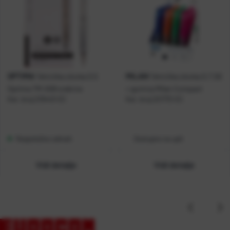
OPTIMA
MILAN
Tehnička olovka 0,5
Tehnička olovka 0,7 2B
Optima TM-008 srebrna
+ gumica Milan Compact
Kat. broj:
219443-EC
Kat. broj:
221772-EC
Raspoloživo odmah
Dostupno na upit
Vidi detalje
Vidi detalje