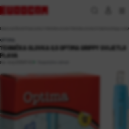
Naslovna
\
Škola
\
Pisaći pribor
\
Tehničke olovke
\
Tehnička olovka 0,5 Optima Grippy svije
OPTIMA
TEHNIČKA OLOVKA 0,5 OPTIMA GRIPPY SVIJETLO
PLAVA
Raspoloživo odmah
Kat. broj:
232507-EC