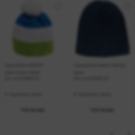
Kapa pletena NORDIC
Kapa pletena Nepal melange
zeleno/plavo/bijela
plava
Kat. broj:
226656-EC
Kat. broj:
233636-EC
Raspoloživo odmah
Raspoloživo odmah
Vidi detalje
Vidi detalje