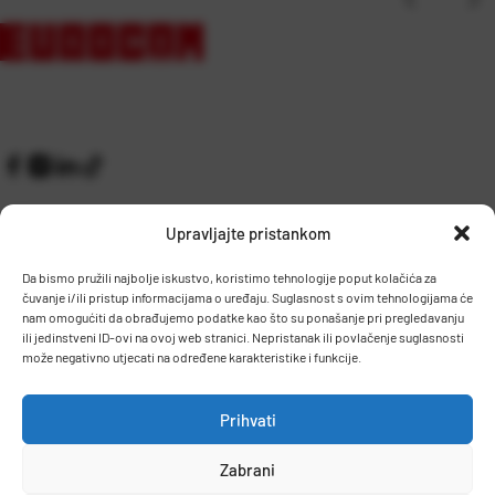
Upravljajte pristankom
Da bismo pružili najbolje iskustvo, koristimo tehnologije poput kolačića za
čuvanje i/ili pristup informacijama o uređaju. Suglasnost s ovim tehnologijama će
Kontakt
Prijem robe i skladište
nam omogućiti da obrađujemo podatke kao što su ponašanje pri pregledavanju
O nama
Proizvodnja
ili jedinstveni ID-ovi na ovoj web stranici. Nepristanak ili povlačenje suglasnosti
Pravilnik giveaway
može negativno utjecati na određene karakteristike i funkcije.
Dostava
Prihvati
Zaposlenje
Zabrani