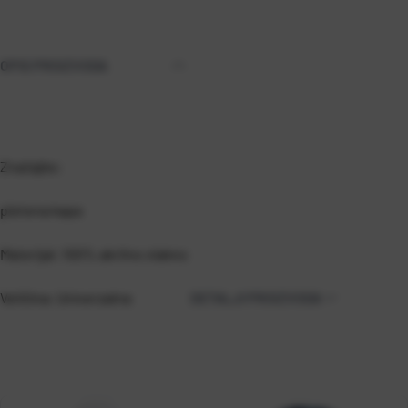
OPIS PROIZVODA
Značajke:
pletena kapa
Materijal: 100% akrilno vlakno
Veličina: Univerzalna
DETALJI PROIZVODA