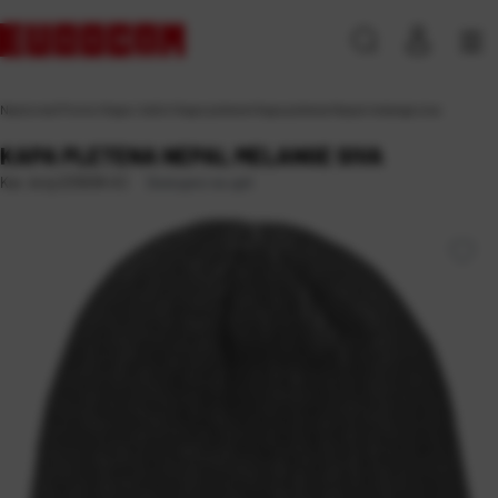
Naslovna
\
Promo
\
Kape i šeširi
\
Kape pletene
\
Kapa pletena Nepal melange siva
KAPA PLETENA NEPAL MELANGE SIVA
Dostupno na upit
Kat. broj:
233638-EC