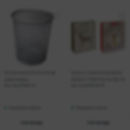
Koš za smeće 20l žica okrugli
Vrećica L božićna mat/glitter
srebrna Netto
26x32x11 71297 P12/144 NETTO
Kat. broj:
03484-EC
Kat. broj:
203448-EC
Raspoloživo odmah
Raspoloživo odmah
Vidi detalje
Vidi detalje