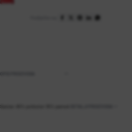
Podijelite na:
OPIS PROIZVODA
Sastav: 65% poliester 35% pamuk
DETALJI PROIZVODA