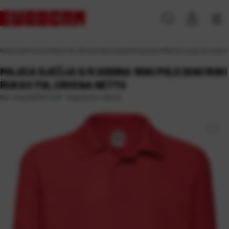
Naslovna
\
Promo
\
Majice FOL
\
Akcija
\
Majica dječja 5/6 godina 180g Polo dugi ruki rukav 
MAJICA DJEČJA 5/6 GODINA 180G POLO DUGI RUKI
RUKAV FOL CRVENA NETTO
Raspoloživo odmah
Kat. broj:
233714-EC