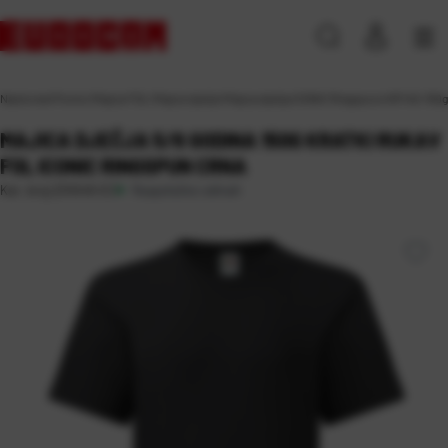
Naslovna
\
Promo
\
Majice FOL
\
Majice dječje
\
Majica dječja ICONIC Ringspoon KR 145-150g
MAJICA DJEČJA 5/6 GODINA 150G KRATKI RUKAV
FOL ICONIC RINGSPUN CRNA
Raspoloživo odmah
Kat. broj:
234549-EC