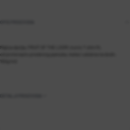
OPIS PROIZVODA
Majica dječja, FRUIT OF THE LOOM, Iconic T slim fit,
od prstenasto predenog pamuka, meka i udobna na dodir,
150g/m2
DETALJI PROIZVODA