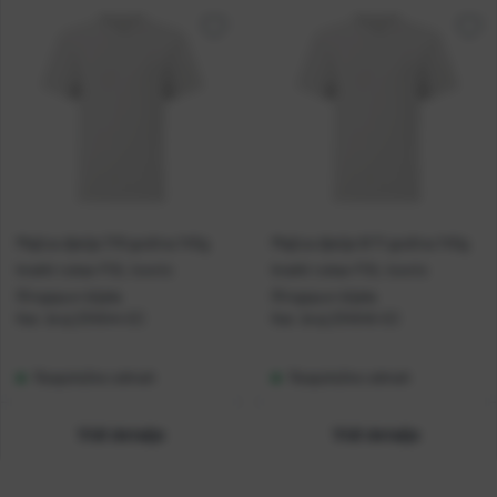
Majica dječja 7/8 godina 145g
Majica dječja 9/11 godina 145g
kratki rukav FOL Iconic
kratki rukav FOL Iconic
Ringspun bijela
Ringspun bijela
Kat. broj:
234544-EC
Kat. broj:
234545-EC
Raspoloživo odmah
Raspoloživo odmah
Vidi detalje
Vidi detalje