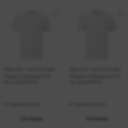
Majica FOL T-shirt KR ICONIC
Majica FOL T-shirt KR ICONIC
Ringspun 145g bijela M P72
Ringspun 145g bijela 2XL P72
Kat. broj:
234556-EC
Kat. broj:
234559-EC
Raspoloživo odmah
Raspoloživo odmah
Vidi detalje
Vidi detalje