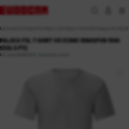
Naslovna
\
Promo
\
Majice FOL
\
Majice T-shirt
\
Majica T-shirt ICONIC Ringspun 145-150g KR
MAJICA FOL T-SHIRT KR ICONIC RINGSPUN 150G
SIVA S P72
Raspoloživo odmah
Kat. broj:
234648-EC