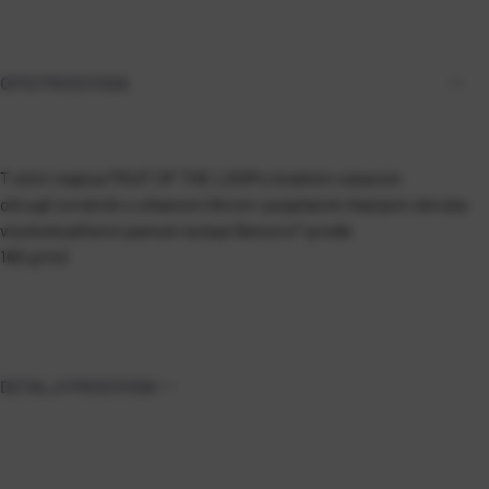
OPIS PROIZVODA
T-shirt majica FRUIT OF THE LOOM s kratkim rukavom
okrugli ovratnik s utkanom likrom i pojačanim tkanjem obruba
visokokvalitetni pamuk na bazi Belcoro® pređe
160 g/m2
DETALJI PROIZVODA