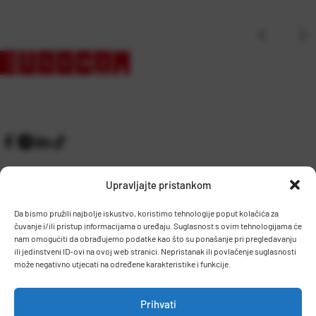
Upravljajte pristankom
Da bismo pružili najbolje iskustvo, koristimo tehnologije poput kolačića za
čuvanje i/ili pristup informacijama o uređaju. Suglasnost s ovim tehnologijama će
Kontakt
Prijem robe i skladište
nam omogućiti da obrađujemo podatke kao što su ponašanje pri pregledavanju
O nama
Proizvodnja
ili jedinstveni ID-ovi na ovoj web stranici. Nepristanak ili povlačenje suglasnosti
Pravilnik giveaway
može negativno utjecati na određene karakteristike i funkcije.
Dostava
Prihvati
Zaposlenje