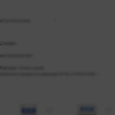
OPIS PROIZVODA
Značajke:
ravni/plosnati kist
Pakiranje: 12 kom u kutiji
2400 kom transportno pakiranje
DETALJI PROIZVODA