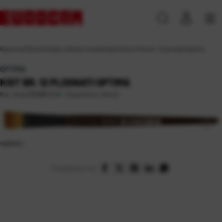
Naslovna
\
Škola
\
Crtanje, slikanje i modeliranje
\
Kistovi
\
Kist br. 12 plosnati Optima
OPTIMA
KIST BR. 12 PLOSNATI OPTIMA
Raspoloživo odmah
Kat. broj:
235088-EC
Podijelite na: