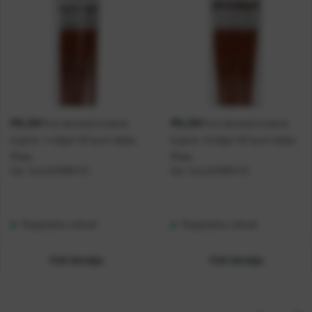
MILAN
MILAN
Kist akvarel/vodene
Kist akvarel/vodene
boje br. 4 šiljati 101 poni dlaka
boje br. 6 šiljati 101 poni dlaka
Milan
Milan
Kat. broj:
221668-EC
Kat. broj:
221669-EC
Raspoloživo odmah
Raspoloživo odmah
Vidi detalje
Vidi detalje