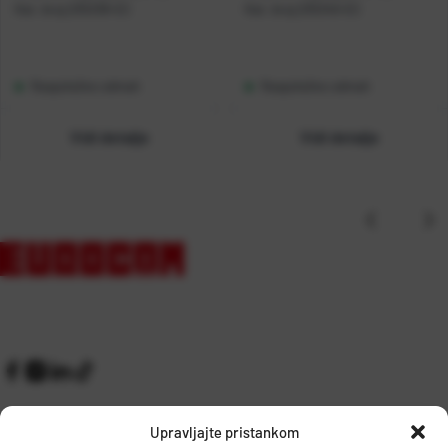
Kat. broj:
235338-EC
Kat. broj:
235340-EC
Raspoloživo odmah
Raspoloživo odmah
Vidi detalje
Vidi detalje
Upravljajte pristankom