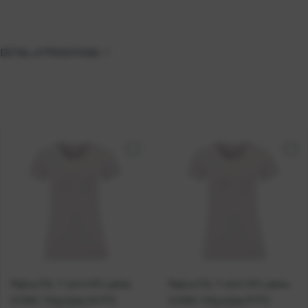
DETALJI PROIZVODA
Majica FOL T-shirt KR Ladies
Majica FOL T-shirt KR Ladies
ICONIC 145g bijela XS P72
ICONIC 145g bijela M P72