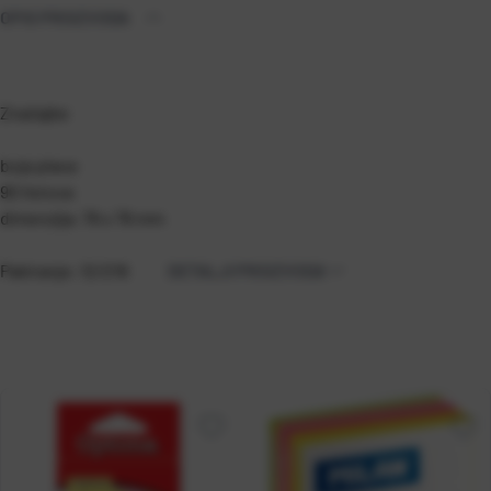
OPIS PROIZVODA
Značajke
boja plava
90 listova
dimenzija: 76 x 76 mm
Pakiranje: 12/216
DETALJI PROIZVODA