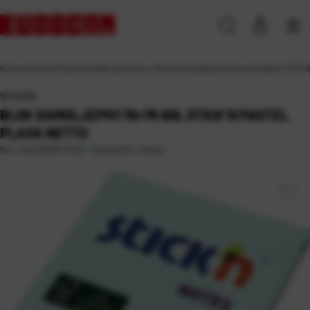
Naslovna
\
Ured
\
Papirna konfekcija
\
Blokovi
\
Blok samoljepljivi
\
Blok samoljepivi 76×76 9
STICK'N
BLOK SAMOLJEPIVI 76×76 90L STICK’N PASTEL
PLAVA NETTO
Raspoloživo odmah
Kat. broj:
237337-EC