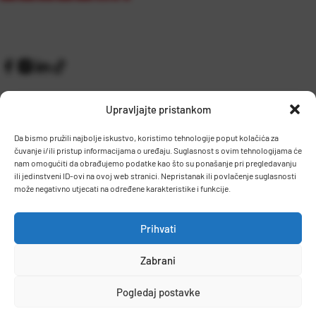
Upravljajte pristankom
Da bismo pružili najbolje iskustvo, koristimo tehnologije poput kolačića za
čuvanje i/ili pristup informacijama o uređaju. Suglasnost s ovim tehnologijama će
Kontakt
Prijem robe i skladište
nam omogućiti da obrađujemo podatke kao što su ponašanje pri pregledavanju
O nama
Proizvodnja
ili jedinstveni ID-ovi na ovoj web stranici. Nepristanak ili povlačenje suglasnosti
Pravilnik giveaway
može negativno utjecati na određene karakteristike i funkcije.
Dostava
Prihvati
Zaposlenje
Zabrani
Uvjeti prodaje
Politika privatnosti
Osnovni podaci
Pogledaj postavke
© 2026 Eurocom. Sva prava pridržana.