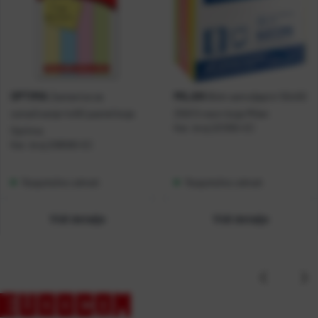
OPTIMA
MILAN
Zastavice za
Blok samoljepivi 50x50
označivanje 4x50 pastel boja
250l 5 neon boja Milan
Kat. broj:
221055-EC
Optima
Kat. broj:
208580-EC
Raspoloživo odmah
Raspoloživo odmah
Vidi detalje
Vidi detalje