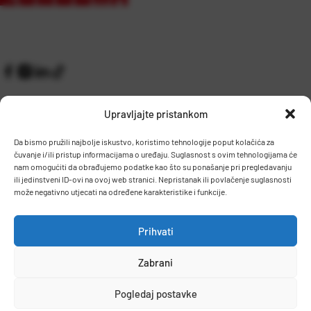
Upravljajte pristankom
Da bismo pružili najbolje iskustvo, koristimo tehnologije poput kolačića za
čuvanje i/ili pristup informacijama o uređaju. Suglasnost s ovim tehnologijama će
Kontakt
Prijem robe i skladište
nam omogućiti da obrađujemo podatke kao što su ponašanje pri pregledavanju
O nama
Proizvodnja
ili jedinstveni ID-ovi na ovoj web stranici. Nepristanak ili povlačenje suglasnosti
Pravilnik giveaway
može negativno utjecati na određene karakteristike i funkcije.
Dostava
Prihvati
Zaposlenje
Zabrani
Uvjeti prodaje
Politika privatnosti
Osnovni podaci
Pogledaj postavke
© 2026 Eurocom. Sva prava pridržana.