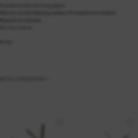
U poklon kutiji od crnog papira
Oštrice od nehrđajućeg čelika s PP plastičnom drškom
Mogućnost dotiska
37 x 14 x 2,8 cm
P1/20
DETALJI PROIZVODA