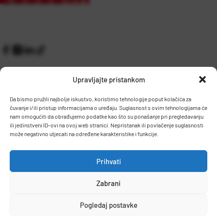
Upravljajte pristankom
Da bismo pružili najbolje iskustvo, koristimo tehnologije poput kolačića za
čuvanje i/ili pristup informacijama o uređaju. Suglasnost s ovim tehnologijama će
Kontakt
Prijem robe i skladište
nam omogućiti da obrađujemo podatke kao što su ponašanje pri pregledavanju
O nama
Proizvodnja
ili jedinstveni ID-ovi na ovoj web stranici. Nepristanak ili povlačenje suglasnosti
Pravilnik giveaway
može negativno utjecati na određene karakteristike i funkcije.
Dostava
Prihvati
Zaposlenje
Zabrani
Uvjeti prodaje
Politika privatnosti
Osnovni podaci
Pogledaj postavke
© 2026 Eurocom. Sva prava pridržana.