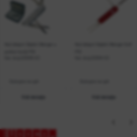
Nož džepni 3djelni Wenger u
Nož džepni 5djelni Wenger Golf
poklon kutiji P10
P10
Kat. broj:
223035-EC
Kat. broj:
223041-EC
Dostupno na upit
Dostupno na upit
Vidi detalje
Vidi detalje