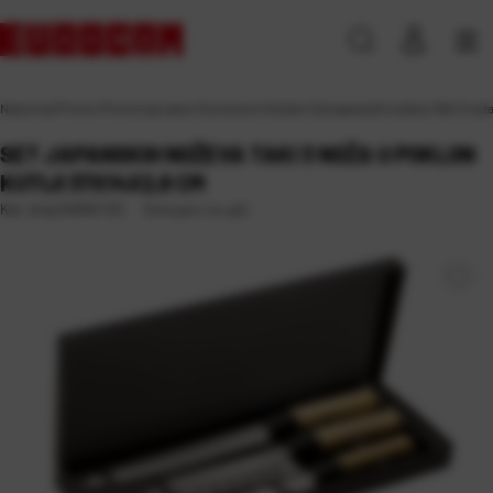
Naslovna
\
Promo
\
Promocija razno
\
Sve za dom
\
Noževi
\
Set japanskih noževa TAKI 3 noža
SET JAPANSKIH NOŽEVA TAKI 3 NOŽA U POKLON
KUTIJI 37X14X2,8 CM
Dostupno na upit
Kat. broj:
240451-EC