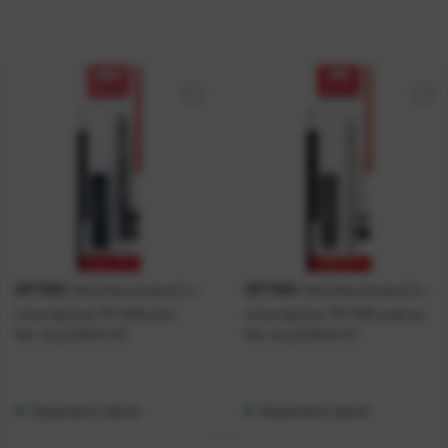
OPTIMA
OPTIMA
Tehnička olovka 0,5 +
Tehnička olovka 0,5 +
mine Optima TM-008 crna
mine Optima TM-008 srebrna
Kat. broj:
219444-EC
Kat. broj:
219445-EC
Raspoloživo odmah
Raspoloživo odmah