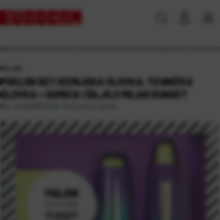
Naslovna
\
Škola
\
Pisaći pribor
\
Tehničke olovke
\
Poklon set kemijska olovka, tehnička olov
MILAN
POKLON SET KEMIJSKA OLOVKA, TEHNIČKA
OLOVKA + GUMICA I ŠILJILO MILAN SUNSET
Raspoloživo odmah
Kat. broj:
240971-EC