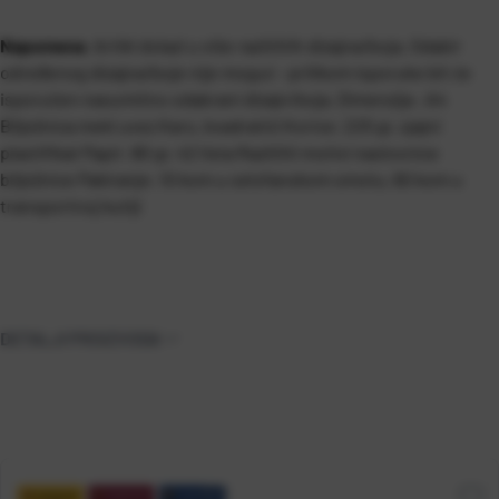
Napomena
: Artikl dolazi u više različitih dizajna/boja. Odabir
određenog dizajna/boje nije moguć - prilikom isporuke bit će
isporučen nasumično odabrani dizajn/boja.
Dimenzija : A4
Bilježnica meki uvez Karo, kvadratići Korice: 225 gr, sjajni
plastifikat Papir: 80 gr, 42 lista Različiti motivi naslovnice
bilježnice Pakiranje: 10 kom u celofanskom omotu, 60 kom u
transportnoj kutiji
DETALJI PROIZVODA