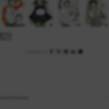
Podijelite na:
OPIS PROIZVODA