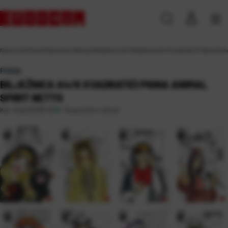
Naslovna
\
Škola
\
Papirna konfekcija
\
Bilježnice
\
A4
\
Bilježnica A4/K kvadratići Pigna Anima
PIGNA
BILJEŽNICA A4/K KVADRATIĆI PIGNA ANIMAL
SPIRIT NETTO
Raspoloživo odmah
Kat. broj:
241197-EC