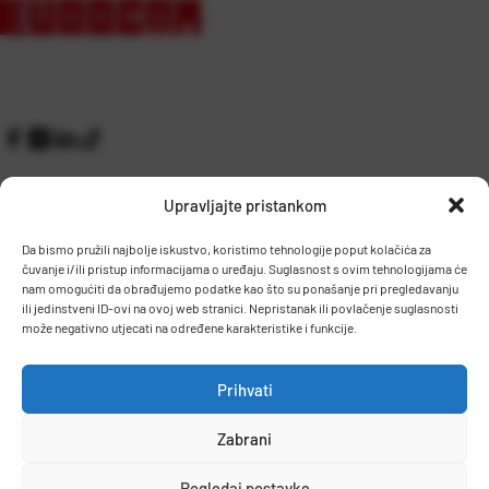
Upravljajte pristankom
Da bismo pružili najbolje iskustvo, koristimo tehnologije poput kolačića za
čuvanje i/ili pristup informacijama o uređaju. Suglasnost s ovim tehnologijama će
Kontakt
Prijem robe i skladište
nam omogućiti da obrađujemo podatke kao što su ponašanje pri pregledavanju
O nama
Proizvodnja
ili jedinstveni ID-ovi na ovoj web stranici. Nepristanak ili povlačenje suglasnosti
Pravilnik giveaway
može negativno utjecati na određene karakteristike i funkcije.
Dostava
Prihvati
Zaposlenje
Zabrani
Uvjeti prodaje
Politika privatnosti
Osnovni podaci
Pogledaj postavke
© 2026 Eurocom. Sva prava pridržana.