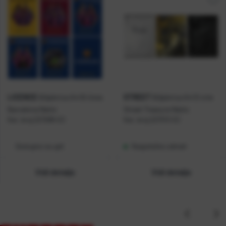
LICENCE
STREET
Bilježnica A4/B čista
Bilježnica A4/D crte
Barcelona Netto
Street Treasure Netto
Kat. broj:
227288-EC
Kat. broj:
227313-EC
Dostupno na upit
Raspoloživo odmah
Vidi detalje
Vidi detalje