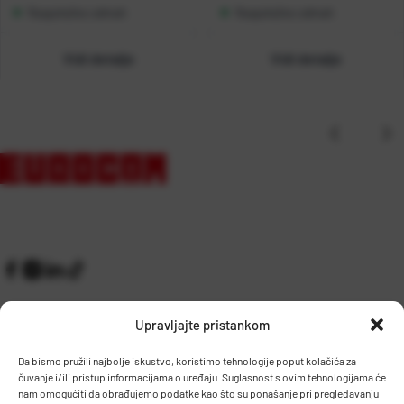
Raspoloživo odmah
Raspoloživo odmah
Vidi detalje
Vidi detalje
Upravljajte pristankom
Da bismo pružili najbolje iskustvo, koristimo tehnologije poput kolačića za
čuvanje i/ili pristup informacijama o uređaju. Suglasnost s ovim tehnologijama će
Kontakt
Prijem robe i skladište
nam omogućiti da obrađujemo podatke kao što su ponašanje pri pregledavanju