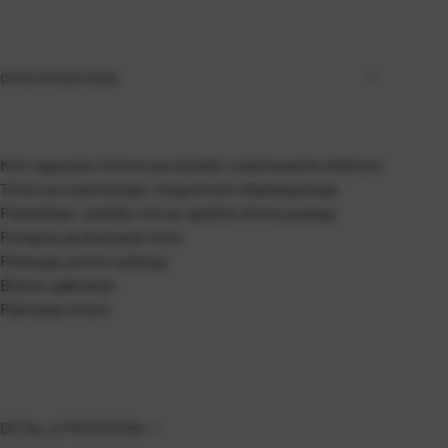
OPIS PROIZVODA
Kist napunjen tintom sa metalik i svjetlucavim efektom
Tinta na vodenoj bazi, mogućnost miješanja boja
Fleksibilan, izdržljiv vrh za različite širine pisanja
Pumpica za doziranje tinte
Poklopac protiv sušenja
Blister pakiranje
Pakiranje 5 kom
DETALJI PROIZVODA