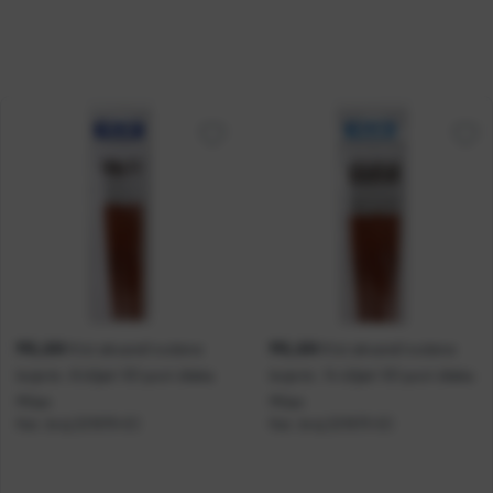
MILAN
MILAN
Kist akvarel/vodene
Kist akvarel/vodene
boje br. 8 šiljati 101 poni dlaka
boje br. 14 šiljati 101 poni dlaka
Milan
Milan
Kat. broj:
221670-EC
Kat. broj:
221673-EC