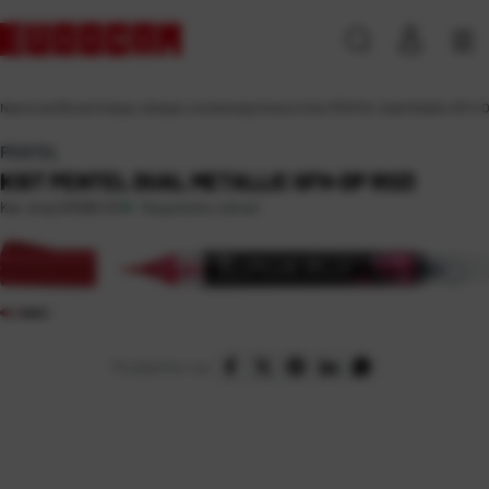
Naslovna
\
Škola
\
Crtanje, slikanje i modeliranje
\
Kistovi
\
Kist PENTEL Dual Metallic GFH-D
PENTEL
KIST PENTEL DUAL METALLIC GFH-DP ROZI
Raspoloživo odmah
Kat. broj:
241282-EC
Podijelite na: