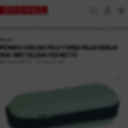
Naslovna
\
Škola
\
Tekstil
\
Pernice
\
Pernice bez pribora
\
Pernica ovalna polu-tvrda MILAN se
MILAN
PERNICA OVALNA POLU-TVRDA MILAN SERIJA
1918, MINT ZELENA P20 NETTO
Dostupno na upit
Kat. broj:
241393-EC