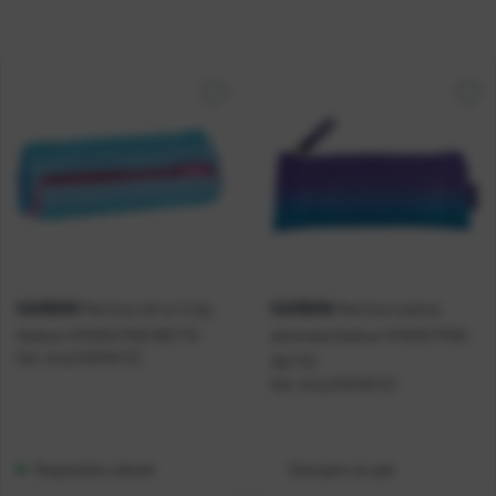
KARBON
KARBON
Pernica roll on 3 zip
Pernica vrećica
Karbon STARS P100 NETTO
plosnata Karbon STARS P100
Kat. broj:
240146-EC
NETTO
Kat. broj:
240148-EC
Raspoloživo odmah
Dostupno na upit