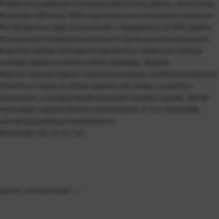
Polukruta ovalna pernica koja pruža izvrsnu zaštitu, zelene boje.
Kolekcija
430 since 1918
, inspirirana izvornim bojama i dizajnom
MILAN gumica, koje se proizvode u Španjolskoj od 1918. godine.
S unutarnjim mrežastim pretincem i baršunastom podstavom
koja štiti sadržaj od mogućih ogrebotina. Idealna za nošenje
naočala, kabela ili elektroničkih dodataka.
Vanjska
tkanina
ripstop
: lagana i otporna na trganje. Izrađena posebnom
tehnikom u kojoj se deblje ojačane niti utkaju u pravilnim
razmacima, stvarajući karakterističan mrežasti uzorak.
Sastav
materijala: vanjska tkanina od poliestera i E.V.A. materijala,
unutarnja podstava od poliestera.
Dimenzije: 20 × 9 × 6,7 cm.
DETALJI PROIZVODA