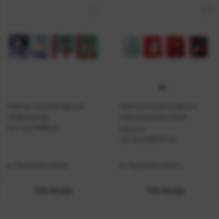
Vrećica L božićna sjaj sort
Vrećica M božićna sjaj sort
71266 P12/120
17,8x22,9x9,8cm 71263
Kat. broj:
12680-EC
P12/240
Kat. broj:
208047-EC
Raspoloživo odmah
Raspoloživo odmah
Vidi detalje
Vidi detalje