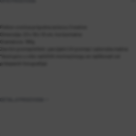
OPIS PROIZVODA
Poklon vrećica prigodna za bocu Creative
Dimenzija: 23 x 18 x 10 cm, horizontalna
Gramatura: 190g
Završni premaz/efekt: parcijalni UV premaz i satenska mašna
*dostupno u više različitih motiva (mogu se razlikovati od
prikazanih fotografija)
DETALJI PROIZVODA