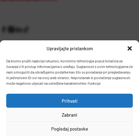
Upravljajte pristankom
Da bismo pružili najbolje iskustvo, koristimo tehnologije poput kolačića za
čuvanje i/ili pristup informacijama o uređaju. Suglasnost s ovim tehnologijama će
Kontakt
Prijem robe i skladište
nam omogućiti da obrađujemo podatke kao što su ponašanje pri pregledavanju
O nama
Proizvodnja
ili jedinstveni ID-ovi na ovoj web stranici. Nepristanak ili povlačenje suglasnosti
Pravilnik giveaway
može negativno utjecati na određene karakteristike i funkcije.
Dostava
Prihvati
Zaposlenje
Zabrani
Uvjeti prodaje
Politika privatnosti
Osnovni podaci
Pogledaj postavke
© 2026 Eurocom. Sva prava pridržana.