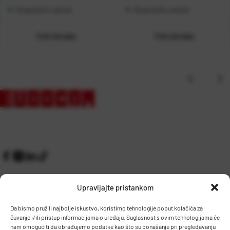
Raspoloživo odmah
Raspoloživo odmah
Vidi detalje
Vidi detalje
Upravljajte pristankom
Da bismo pružili najbolje iskustvo, koristimo tehnologije poput kolačića za
čuvanje i/ili pristup informacijama o uređaju. Suglasnost s ovim tehnologijama će
Kontakt
Prijem robe i skladište
nam omogućiti da obrađujemo podatke kao što su ponašanje pri pregledavanju