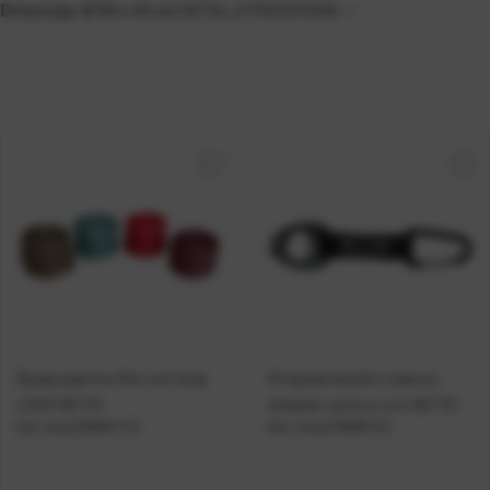
Dimenzija: Ø 30 x 40 cm
DETALJI PROIZVODA
Špaga papirna 45m sort boja
Privjesak karabin traka sa
LOGO NETTO
držačem za bocu crni NETTO
Kat. broj:
209551-EC
Kat. broj:
216699-EC