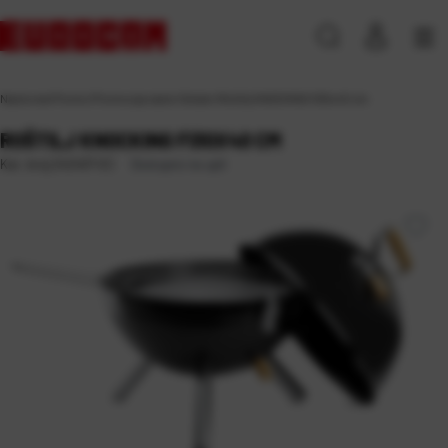
Naslovna
\
Promo
\
Promocija razno
\
Ostalo
\
Roštilj KNOCKING fi30x40 cm
ROŠTILJ KNOCKING FI30X40 CM
Dostupno na upit
Kat. broj:
242407-EC