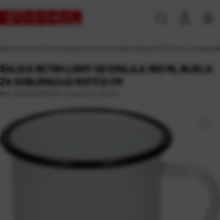
Naslovna
\
Promo
\
Promocija razno
\
Sve za dom
\
Šalice
\
Šalica RETRO LIGHT od emajla 350
ŠALICA RETRO LIGHT OD EMAJLA 350 ML BIJELA
ZA SUBLIMACIJU 9XFI7,8 CM
Raspoloživo odmah
Kat. broj:
242442-EC