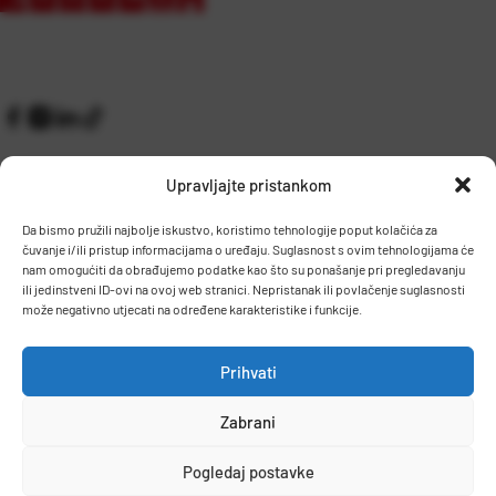
Upravljajte pristankom
Da bismo pružili najbolje iskustvo, koristimo tehnologije poput kolačića za
čuvanje i/ili pristup informacijama o uređaju. Suglasnost s ovim tehnologijama će
Kontakt
Prijem robe i skladište
nam omogućiti da obrađujemo podatke kao što su ponašanje pri pregledavanju
O nama
Proizvodnja
ili jedinstveni ID-ovi na ovoj web stranici. Nepristanak ili povlačenje suglasnosti
Pravilnik giveaway
može negativno utjecati na određene karakteristike i funkcije.
Dostava
Prihvati
Zaposlenje
Zabrani
Uvjeti prodaje
Politika privatnosti
Osnovni podaci
Pogledaj postavke
© 2026 Eurocom. Sva prava pridržana.