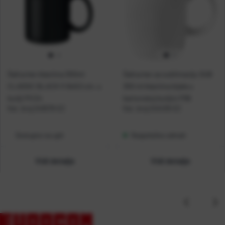
Šalica ker.klasična 300ml
Šalica ker.za sublimaciju SUB
CLASSIC BLACK fi 8x9,5 cm, u
300 ml klasična bijela u
kutiji P1/24
kartonskoj kutijici P36
Kat. broj:
240579-EC
Kat. broj:
242439-EC
Dostupno na upit
Raspoloživo odmah
Vidi detalje
Vidi detalje