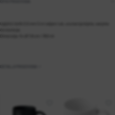
OPIS PROIZVODA
Ugljični čelik 0,5 mm Crni valjani rub, unutarnja bijela, vanjska
čvrsta boja
Dimenzija: 9 x Ø 7,8 cm / 350 ml
DETALJI PROIZVODA