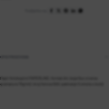
Podijelite na:
OPIS PROIZVODA
Papir fotokopirni PAPERLINE; format A4; boja fluo crvena;
gramatura 75g/m2; broj listova 500; pakiranje 5 omota u kutiji