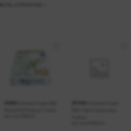
DETALJI PROIZVODA
MONDI
OPTIMA
Fotokopirni papir 80g
Fotokopirni papir
Mondi A3 IQ Premium Triotec
500/1 75g A4 Optima fluo
Kat. broj:
11905-EC
Fuchsia
Kat. broj:
237948-EC