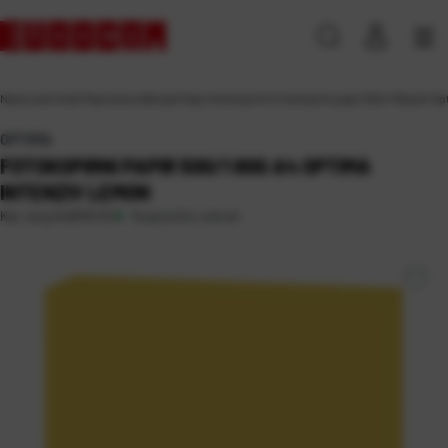
Naslovna
\
Ured
\
Papirna konfekcija
\
Papir fotokopirni
\
Fotokopirni papir 500/1 80g A4 Op
OPTIMA
FOTOKOPIRNI PAPIR 500/1 80G A4 OPTIMA
INTENZIV LEMON
Raspoloživo odmah
Kat. broj:
242670-EC