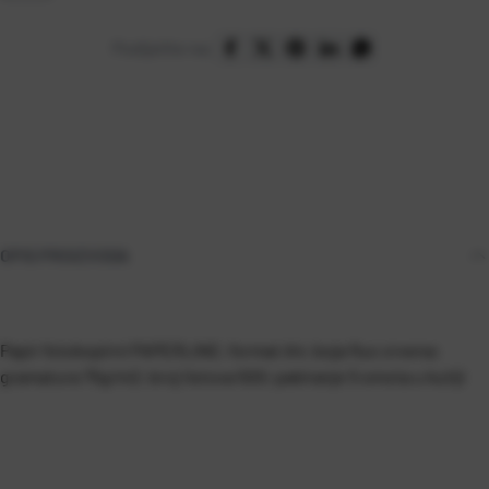
Podijelite na:
OPIS PROIZVODA
Papir fotokopirni PAPERLINE; format A4; boja fluo crvena;
gramatura 75g/m2; broj listova 500; pakiranje 5 omota u kutiji