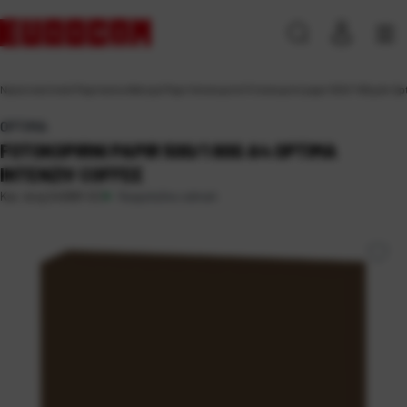
Naslovna
\
Ured
\
Papirna konfekcija
\
Papir fotokopirni
\
Fotokopirni papir 500/1 80g A4 Opt
OPTIMA
FOTOKOPIRNI PAPIR 500/1 80G A4 OPTIMA
INTENZIV COFFEE
Raspoloživo odmah
Kat. broj:
242681-EC