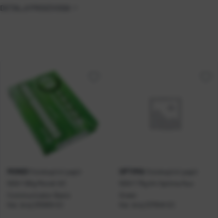
DETALJI PROIZVODA
MONDI
OPTIMA
Fotokopirni papir
Fotokopirni papir
500/1 80g Mondi A3
500/1 75g A4 Optima fluo
Communicator Basic
Green
Kat. broj:
235959-EC
Kat. broj:
237949-EC