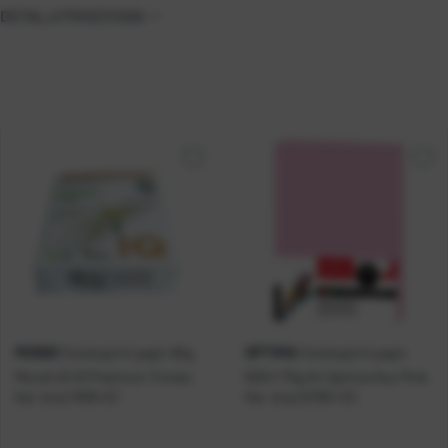
DETALJI PROIZVODA
MONDI
OPTIMA
Fotokopirni papir 80g
Fotokopirni papir
Mondi A3 IQ Premium Triotec
500/1 75g A4 Optima fluo Pink
Kat. broj:
11905-EC
Kat. broj:
237951-EC