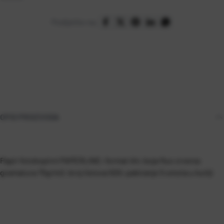
Podijelite na:
OPIS PROIZVODA
Papir fotokopirni PAPERLINE; format A4; boja fluo crvena;
gramatura 75g/m2; broj listova 500; pakiranje 5 omota u kutiji