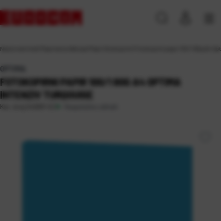
Naslovna
\
Ured
\
Papirna konfekcija
\
Papir fotokopirni
\
Fotokopirni papir 100/1 80g A4 Opt
OPTIMA
FOTOKOPIRNI PAPIR 100/1 80G A4 OPTIMA
INTENZIV TURQOUISE
Raspoloživo odmah
Kat. broj:
242691-EC