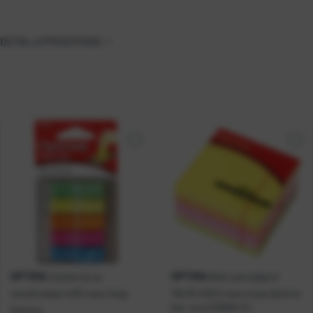
DETALJI PROIZVODA
OPTIMA
OPTIMA
Zastavice za
Blok samoljepivi
označivanje 4x50 neon boja
76x76 450l 5 neon boja Optima
Kat. broj:
226860-EC
Optima