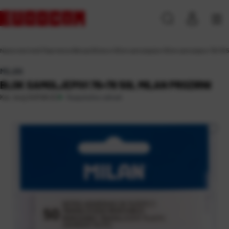
Naslovna
\
Ured
\
Papirna konfekcija
\
Blokovi
\
Blok samoljepljivi
\
Blok samoljepivi 76×76 50
MILAN
BLOK SAMOLJEPIVI 76×76 50L MILAN PROZIRNI
Raspoloživo odmah
Kat. broj:
243148-EC