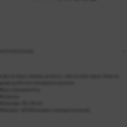
OPIS PROIZVODA
Lako se lijepi i uklanja, prozirno - vidi se tekst ispod. Može se
pisati grafitnom i kemijskom olovkom.
Boja: transparentna.
50 listova
Dimenzija: 76 x 76 mm
Pakiranje: 18/216 komada u transportnoj kutiji.