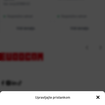
Kat. broj:
221958-EC
Raspoloživo odmah
Raspoloživo odmah
Vidi detalje
Vidi detalje
Upravljajte pristankom