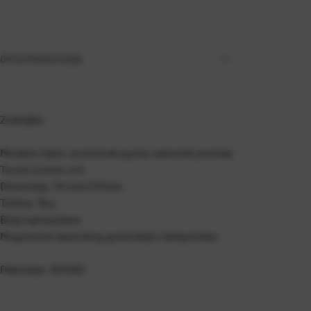
OPIS PROIZVODA
Značajke
Metalno tijelo, prstohvat guma, satenski premaz
Touch screen vrh
Dimenzija: 141 mm O11mm
Težina: 18 g
Boja ispisa plava
Mogućnost laserskog graviranja i tampotiska
Pakiranje: 50/500