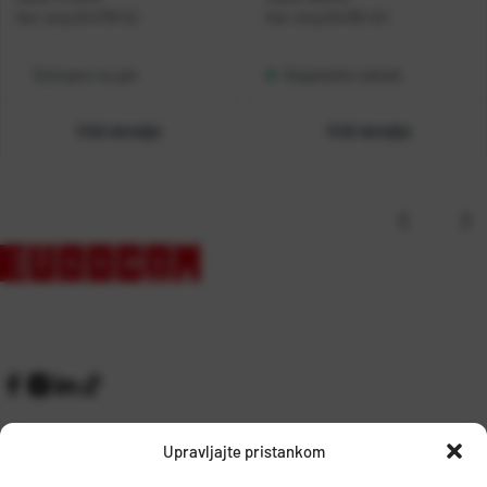
Kat. broj:
244779-EC
Kat. broj:
244781-EC
Dostupno na upit
Raspoloživo odmah
Vidi detalje
Vidi detalje
Upravljajte pristankom