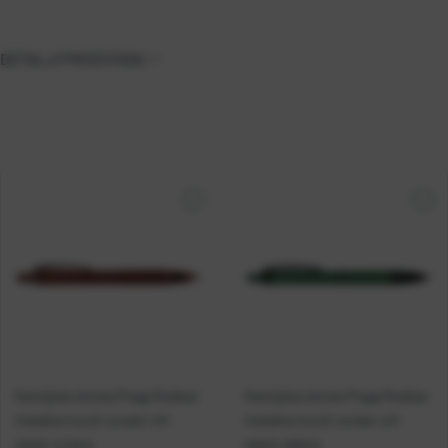
DETALJI PROIZVODA
Kemijska olovka Praga Rubber
Kemijska olovka Praga Rubber
metalna touch screen vrh
metalna touch screen vrh
saten crvena
saten zelena