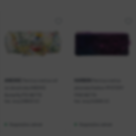
ANEKKE
KARBON
Pernica vrećica roll
Pernica vrećica
on dvostruka ANEKKE
plosnata Karbon MYSTERY
Butterfly P72 NETTO
P100 NETTO
Kat. broj:
238633-EC
Kat. broj:
242605-EC
Raspoloživo odmah
Raspoloživo odmah