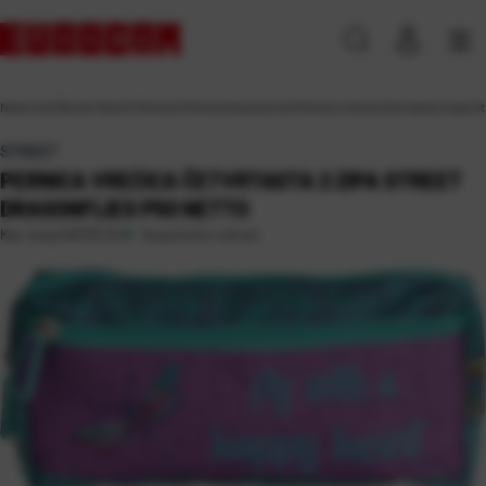
Naslovna
\
Škola
\
Tekstil
\
Pernice
\
Pernice bez pribora
\
Pernica vrećica četvrtasta 2 zipa
STREET
PERNICA VREĆICA ČETVRTASTA 2 ZIPA STREET
DRAGONFLIES P50 NETTO
Raspoloživo odmah
Kat. broj:
245132-EC