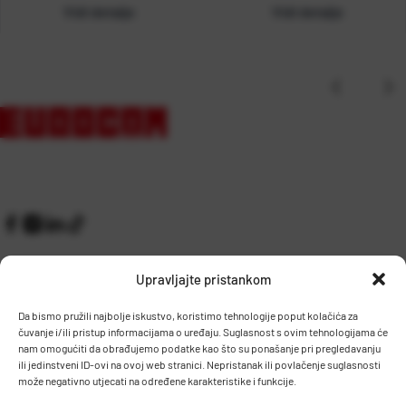
Vidi detalje
Vidi detalje
Upravljajte pristankom
Da bismo pružili najbolje iskustvo, koristimo tehnologije poput kolačića za
čuvanje i/ili pristup informacijama o uređaju. Suglasnost s ovim tehnologijama će
Kontakt
Prijem robe i skladište
nam omogućiti da obrađujemo podatke kao što su ponašanje pri pregledavanju
O nama
Proizvodnja
ili jedinstveni ID-ovi na ovoj web stranici. Nepristanak ili povlačenje suglasnosti
Pravilnik giveaway
može negativno utjecati na određene karakteristike i funkcije.