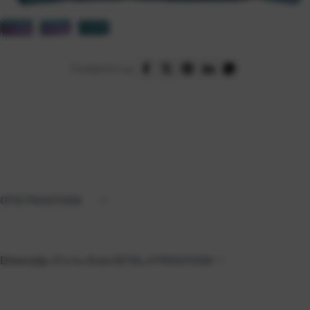
Podijelite na:
OPIS PROIZVODA
Dimenzija: 21 x 4 x 9 cm
DETALJI PROIZVODA