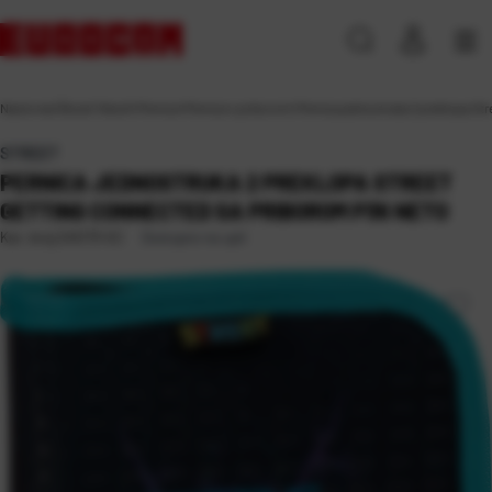
Naslovna
\
Škola
\
Tekstil
\
Pernice
\
Pernice s priborom
\
Pernica jednostruka 2 preklopa S
STREET
PERNICA JEDNOSTRUKA 2 PREKLOPA STREET
GETTING CONNECTED SA PRIBOROM P36 NETO
Dostupno na upit
Kat. broj:
245173-EC