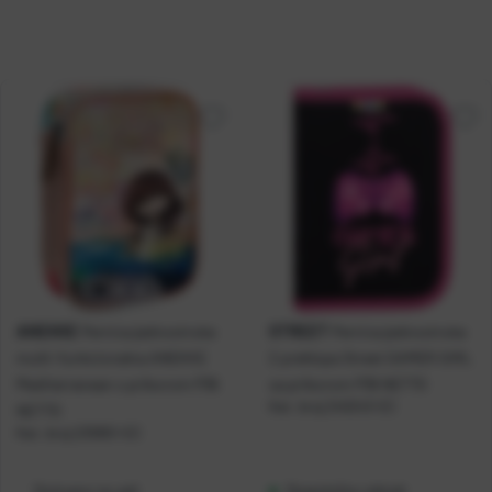
ANEKKE
STREET
Pernica jednostruka
Pernica jednostruka
multi-funkcionalna ANEKKE
2 preklopa Street GAMER GIRL
Mediterranean s priborom P36
sa priborom P36 NETTO
Kat. broj:
240243-EC
NETTO
Kat. broj:
239951-EC
Dostupno na upit
Raspoloživo odmah