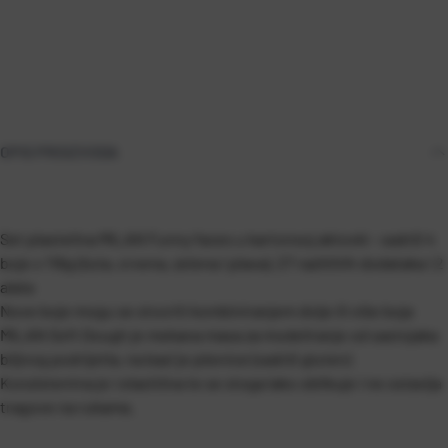
OPIS PROIZVODA
Set plastelina MILAN Funny faces u kartonsoj aktovki - sadrži 4
boje x 116g (žuta, crvena, zelena i plava), 27 različitih dodataka i 2
alata
Nove boje mogu se stvoriti kombiniranjem dvije ili više boja
MILAN Soft Dough je mekana masa za modeliranje od sastojaka
biljnog podrijetla, na bazi je pšenice (sadrži gluten)
Konzistentna je i elastična te se stoga lako oblikuje i ne ostavlja
tragove na rukama.