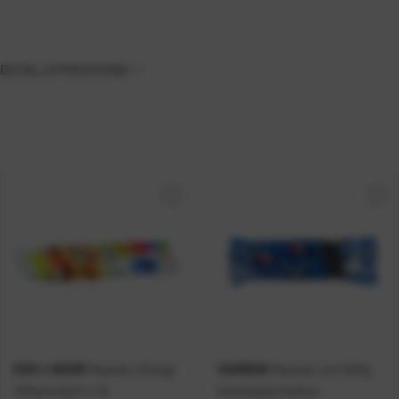
DETALJI PROIZVODA
KOH-I-NOOR
KARBON
Plastelin 10 boja
Plastelin crni 500g
200g kutija K-I-N
Karboplast Karbon