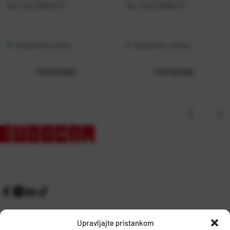
Kat. broj:
200318-EC
Kat. broj:
229598-EC
Raspoloživo odmah
Raspoloživo odmah
Vidi detalje
Vidi detalje
Upravljajte pristankom