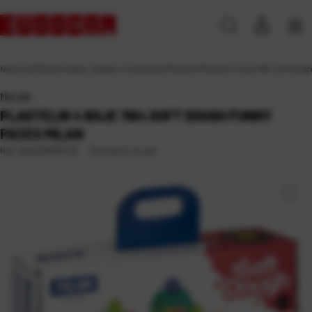
Naslovna
\
Škola
\
Crtanje, slikanje i modeliranje
\
Plastelin
\
Plastelin 4 boje 1164 Soft Doug
MILAN
PLASTELIN 4 BOJE 1164 SOFT DOUGH FUNNY
FACES MILAN
Dostupno na upit
Kat. broj:
245319-EC