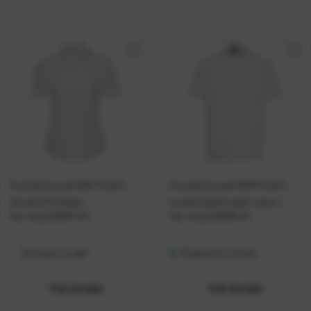
Košulja Russell 935F Poplin
Košulja Russell 935M Poplin
ženska KR bijela L
muška bijela kratki rukav L
Kat. broj:
239997-EC
Kat. broj:
239998-EC
Dostupno na upit
Raspoloživo odmah
Vidi detalje
Vidi detalje