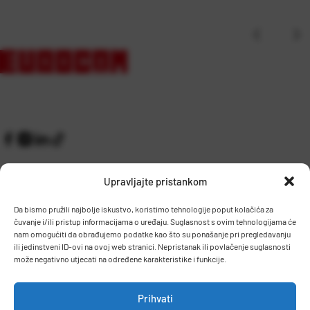
Upravljajte pristankom
Da bismo pružili najbolje iskustvo, koristimo tehnologije poput kolačića za
čuvanje i/ili pristup informacijama o uređaju. Suglasnost s ovim tehnologijama će
Kontakt
Prijem robe i skladište
nam omogućiti da obrađujemo podatke kao što su ponašanje pri pregledavanju
O nama
Proizvodnja
ili jedinstveni ID-ovi na ovoj web stranici. Nepristanak ili povlačenje suglasnosti
Pravilnik giveaway
može negativno utjecati na određene karakteristike i funkcije.
Dostava
Prihvati
Zaposlenje