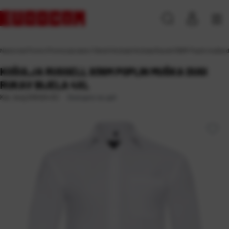
Naslovna
\
Promo
\
Promocija razno
\
Tekstil
\
Košulje
\
Košulja Russell 936M Poplin muška d
KOŠULJA RUSSELL 936M POPLIN MUŠKA DUGI
RUKAV BIJELA 4XL
Dostupno na upit
Kat. broj:
245424-EC