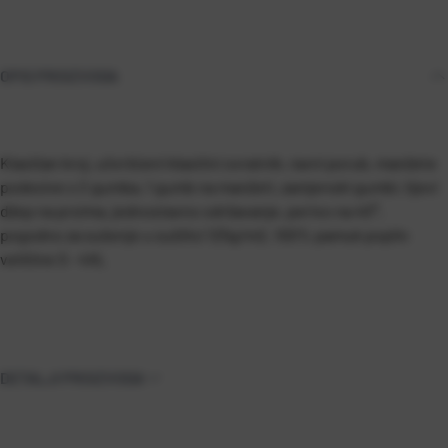
OPIS PROIZVODA
Klasičan kroj, učvršćeni klasični ovratnik, ravni porub, manžete
podesive s 2 gumba, 1 gumb na manžeti, zamjenski gumbi, lijevi
džep na prsima, jednostavno održavanje, perivo na 40°,
pogodno za sušenje u sušilici 125g/m2, 100% pamuk poplin
veličine S - 4XL
DETALJI PROIZVODA