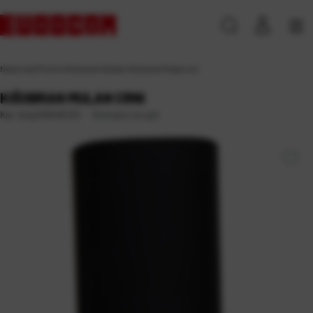
Naslovna
\
Promo
\
Kišobrani
\
Ostalo
\
Kišobran Mulan crni
KIŠOBRAN MULAN CRNI
Dostupno na upit
Kat. broj:
245440-EC