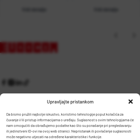
Vidi detalje
Vidi detalje
Upravljajte pristankom
Da bismo pružili najbolje iskustvo, koristimo tehnologije poput kolačića za
čuvanje i/ili pristup informacijama o uređaju. Suglasnost s ovim tehnologijama će
Kontakt
Prijem robe i skladište
nam omogućiti da obrađujemo podatke kao što su ponašanje pri pregledavanju
O nama
Proizvodnja
ili jedinstveni ID-ovi na ovoj web stranici. Nepristanak ili povlačenje suglasnosti
Pravilnik giveaway
može negativno utjecati na određene karakteristike i funkcije.