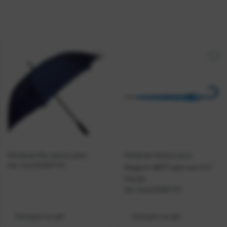
Kišobran Pan tamno plavi
Kišobran Atena Laura
Kat. broj:
222627-EC
Biagiotti 86377 plavi aut.O/C
P12/60
Kat. broj:
222657-EC
Dostupno na upit
Dostupno na upit