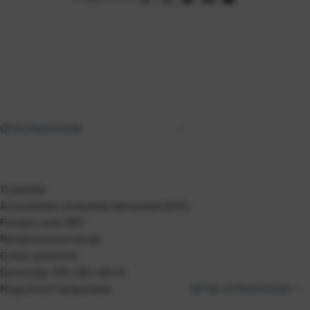
OPIS PROIZVODA
12 panela
Automatsko otvaranje/zatvaranje (O/C)
Pongee svila 190T
Metalna konstrukcija
Drška: plastična
Dimenzija: 105 x 65 x 58 cm
Mogućnost tampotiska
DETALJI PROIZVODA